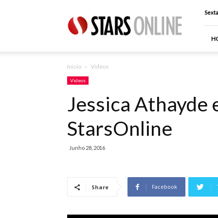
Stars
Sexta
Online
H
Inicio
Videos
Videos
Jessica Athayde 
StarsOnline
Junho 28, 2016
Facebook
Share