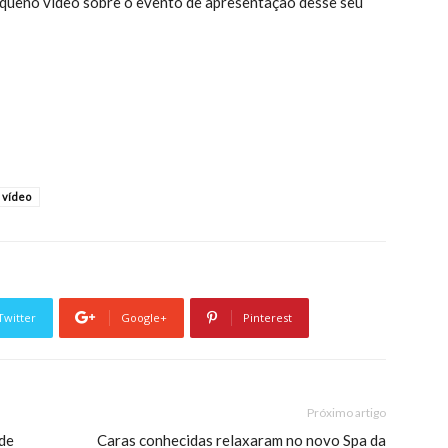
pequeno vídeo sobre o evento de apresentação desse seu
vídeo
Twitter
Google+
Pinterest
Próximo artigo
 de
Caras conhecidas relaxaram no novo Spa da