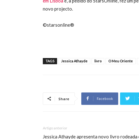
em Lisboa
e, a pedido do StarsOnline, fez um 
novo projecto.
©starsonline®
TAGS
Jessica Athayde
livro
O Meu Oriente
Facebook
Share
Artigo anterior
Jessica Athayde apresenta novo livro rodeada