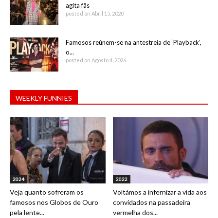
agita fãs
posted on Abril 15, 2020
Famosos reúnem-se na antestreia de ‘Playback’,
o...
posted on Agosto 4, 2026
WEEKLY FUNNIES
2024
2022
Veja quanto sofreram os
Voltámos a infernizar a vida aos
famosos nos Globos de Ouro
convidados na passadeira
pela lente...
vermelha dos...