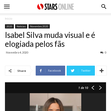
Inicio
2020
Noticias
Novembro 2020
Isabel Silva muda visual e é
elogiada pelos fãs
Novembro 4, 2020
0
Facebook
Twitter
Share
1
de 10