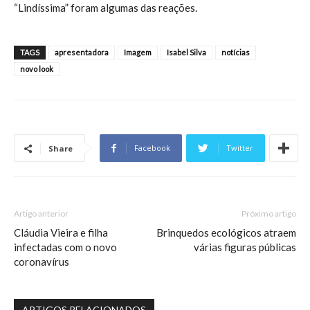
“Lindíssima” foram algumas das reações.
TAGS
apresentadora
Imagem
Isabel Silva
notícias
novo look
Facebook
Twitter
Share
Artigo anterior
Próximo artigo
Cláudia Vieira e filha
Brinquedos ecológicos atraem
infectadas com o novo
várias figuras públicas
coronavírus
ARTIGOS RELACIONADOS