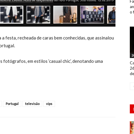
Fa
an
o 
a a festa, recheada de caras bem conhecidas, que assinalou
ortugal.
2
fotógrafos, em estilos ‘casual chic’, denotando uma
Ca
26
de
Portugal
televisão
vips