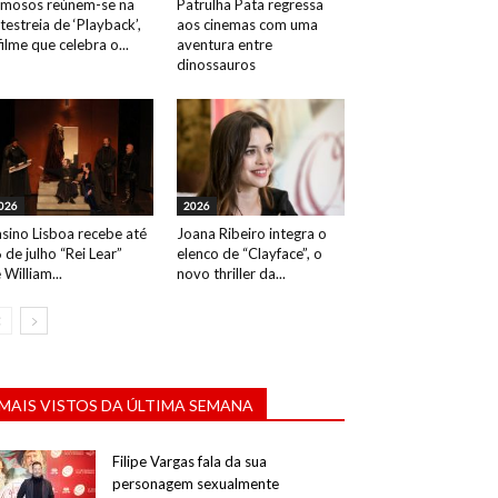
mosos reúnem-se na
Patrulha Pata regressa
testreia de ‘Playback’,
aos cinemas com uma
filme que celebra o...
aventura entre
dinossauros
026
2026
sino Lisboa recebe até
Joana Ribeiro integra o
 de julho “Rei Lear”
elenco de “Clayface”, o
 William...
novo thriller da...
MAIS VISTOS DA ÚLTIMA SEMANA
Filipe Vargas fala da sua
personagem sexualmente