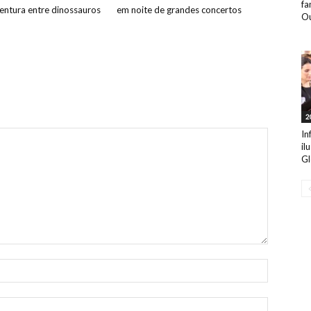
fa
ntura entre dinossauros
em noite de grandes concertos
Ou
2
In
il
Gl