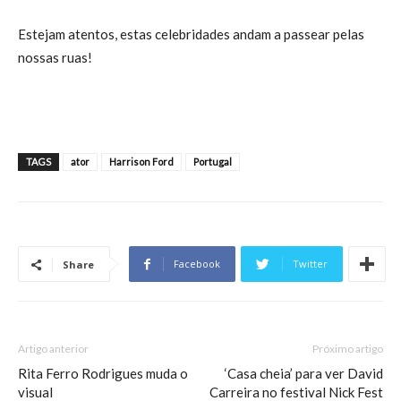
Estejam atentos, estas celebridades andam a passear pelas
nossas ruas!
TAGS
ator
Harrison Ford
Portugal
Facebook
Twitter
Share
Artigo anterior
Próximo artigo
Rita Ferro Rodrigues muda o
‘Casa cheia’ para ver David
visual
Carreira no festival Nick Fest