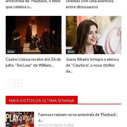
antestreia de ‘Playback’, o filme
cinemas com uma aventura
que celebra o...
entre dinossauros
2026
2026
Casino Lisboa recebe até 26 de
Joana Ribeiro integra o elenco
julho “Rei Lear” de William...
de “Clayface”, o novo thriller
da...
MAIS VISTOS DA ÚLTIMA SEMANA
Famosos reúnem-se na antestreia de ‘Playback’,
o...
posted on Agosto 4, 2026