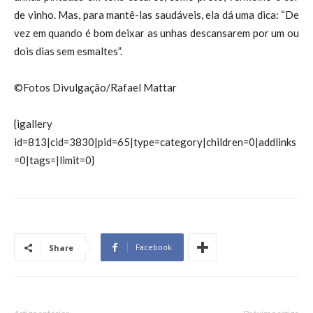
de vinho. Mas, para mantê-las saudáveis, ela dá uma dica: “De
vez em quando é bom deixar as unhas descansarem por um ou
dois dias sem esmaltes”.
©Fotos Divulgação/Rafael Mattar
{igallery
id=813|cid=3830|pid=65|type=category|children=0|addlinks
=0|tags=|limit=0}
Facebook
Share