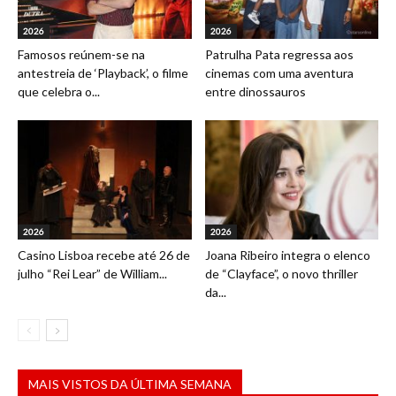
2026
2026
Famosos reúnem-se na
Patrulha Pata regressa aos
antestreia de ‘Playback’, o filme
cinemas com uma aventura
que celebra o...
entre dinossauros
2026
2026
Casino Lisboa recebe até 26 de
Joana Ribeiro integra o elenco
julho “Rei Lear” de William...
de “Clayface”, o novo thriller
da...
MAIS VISTOS DA ÚLTIMA SEMANA