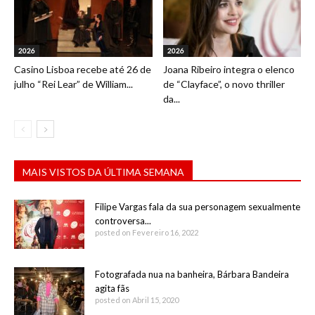
2026
2026
Casino Lisboa recebe até 26 de
Joana Ribeiro integra o elenco
julho “Rei Lear” de William...
de “Clayface”, o novo thriller
da...
MAIS VISTOS DA ÚLTIMA SEMANA
Filipe Vargas fala da sua personagem sexualmente
controversa...
posted on Fevereiro 16, 2022
Fotografada nua na banheira, Bárbara Bandeira
agita fãs
posted on Abril 15, 2020