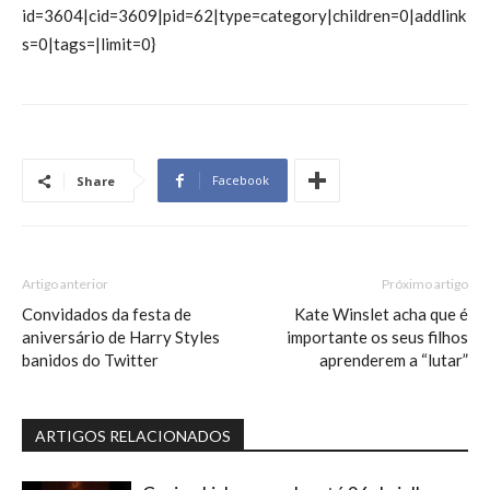
id=3604|cid=3609|pid=62|type=category|children=0|addlink
s=0|tags=|limit=0}
Facebook
Share
Artigo anterior
Próximo artigo
Convidados da festa de
Kate Winslet acha que é
aniversário de Harry Styles
importante os seus filhos
banidos do Twitter
aprenderem a “lutar”
ARTIGOS RELACIONADOS