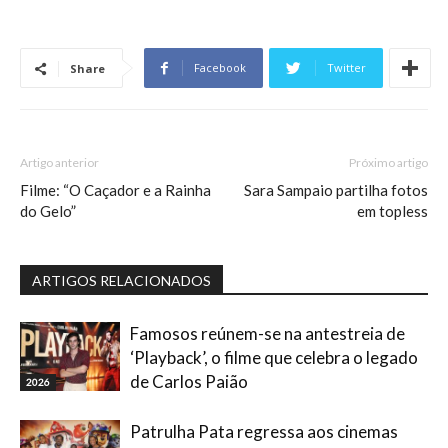
Facebook
Twitter
Share
Artigo anterior
Próximo artigo
Filme: “O Caçador e a Rainha
Sara Sampaio partilha fotos
do Gelo”
em topless
ARTIGOS RELACIONADOS
Famosos reúnem-se na antestreia de
‘Playback’, o filme que celebra o legado
de Carlos Paião
2026
Patrulha Pata regressa aos cinemas