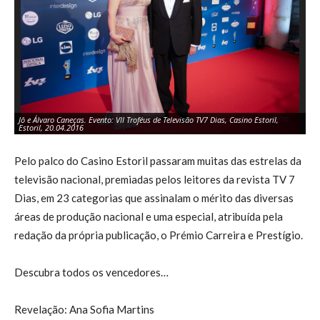
Jô e Álvaro Caneças. Evento: VII Troféus de Televisão TV7 Dias, Casino Estoril,
O e
Estoril, 20.04.2016
Es
Pelo palco do Casino Estoril passaram muitas das estrelas da
televisão nacional, premiadas pelos leitores da revista TV 7
Dias, em 23 categorias que assinalam o mérito das diversas
áreas de produção nacional e uma especial, atribuída pela
redação da própria publicação, o Prémio Carreira e Prestígio.
Descubra todos os vencedores…
Revelação: Ana Sofia Martins