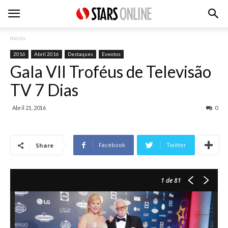
Inicio
2016
Abril 2016
Destaques
Eventos
Gala VII Troféus de Televisão
TV 7 Dias
Abril 21, 2016
0
Facebook
Twitter
Share
1
de 81