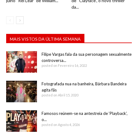
julho “Rei Lear” de William...
de “Clayface”, o novo thriller
da...
MAIS VISTOS DA ÚLTIMA SEMANA
Filipe Vargas fala da sua personagem sexualmente
controversa...
posted on Fevereiro 16, 2022
Fotografada nua na banheira, Bárbara Bandeira
agita fãs
posted on Abril 15, 2020
Famosos reúnem-se na antestreia de ‘Playback’,
o...
posted on Agosto 4, 2026