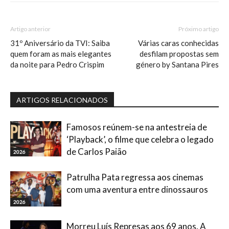
Artigo anterior
Próximo artigo
31º Aniversário da TVI: Saiba
Várias caras conhecidas
quem foram as mais elegantes
desfilam propostas sem
da noite para Pedro Crispim
género by Santana Pires
ARTIGOS RELACIONADOS
Famosos reúnem-se na antestreia de
‘Playback’, o filme que celebra o legado
de Carlos Paião
2026
Patrulha Pata regressa aos cinemas
com uma aventura entre dinossauros
2026
Morreu Luís Represas aos 69 anos. A