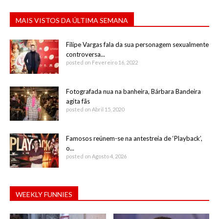
MAIS VISTOS DA ÚLTIMA SEMANA
Filipe Vargas fala da sua personagem sexualmente
controversa...
posted on Fevereiro 16, 2022
Fotografada nua na banheira, Bárbara Bandeira
agita fãs
posted on Abril 15, 2020
Famosos reúnem-se na antestreia de ‘Playback’,
o...
posted on Agosto 4, 2026
WEEKLY FUNNIES