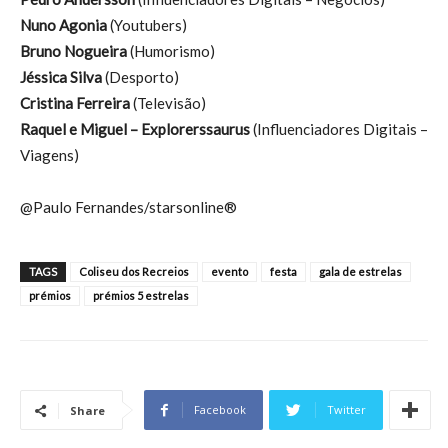
Nuno Agonia
(Youtubers)
Bruno Nogueira
(Humorismo)
Jéssica Silva
(Desporto)
Cristina Ferreira
(Televisão)
Raquel e Miguel – Explorerssaurus
(Influenciadores Digitais –
Viagens)
@Paulo Fernandes/starsonline®
TAGS
Coliseu dos Recreios
evento
festa
gala de estrelas
prémios
prémios 5 estrelas
Facebook
Twitter
Share