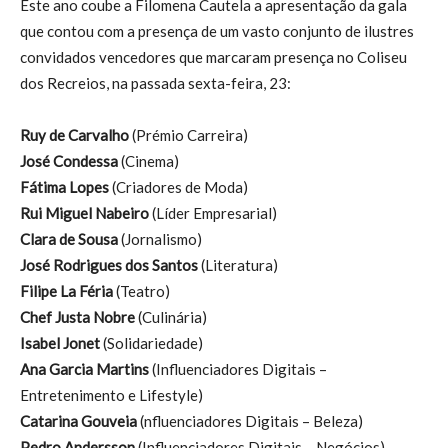
Este ano coube a Filomena Cautela a apresentação da gala
que contou com a presença de um vasto conjunto de ilustres
convidados vencedores que marcaram presença no Coliseu
dos Recreios, na passada sexta-feira, 23:
Ruy de Carvalho
(Prémio Carreira)
José Condessa
(Cinema)
Fátima Lopes
(Criadores de Moda)
Rui Miguel Nabeiro
(Líder Empresarial)
Clara de Sousa
(Jornalismo)
José Rodrigues dos Santos
(Literatura)
Filipe La Féria
(Teatro)
Chef Justa Nobre
(Culinária)
Isabel Jonet
(Solidariedade)
Ana Garcia Martins
(Influenciadores Digitais –
Entretenimento e Lifestyle)
Catarina Gouveia
(nfluenciadores Digitais – Beleza)
Pedro Andersson
(Influenciadores Digitais – Negócios)