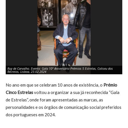
Ruy de Carvalho. Evento: Gala 10º Aniversário Prémios 5 Estrelas, Coliseu dos
Ru
Recreios, Lisboa, 23.02.2024
Re
No ano em que se celebram 10 anos de existência, o
Prémio
Cinco Estrelas
voltou a organizar a sua já reconhecida “Gala
de Estrelas”, onde foram apresentadas as marcas, as
personalidades e os órgãos de comunicação social preferidos
dos portugueses em 2024.