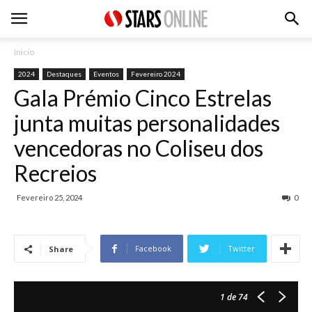
Inicio
2024
Destaques
Eventos
Fevereiro 2024
Gala Prémio Cinco Estrelas
junta muitas personalidades
vencedoras no Coliseu dos
Recreios
Fevereiro 25, 2024
0
Facebook
Twitter
Share
1
de 74