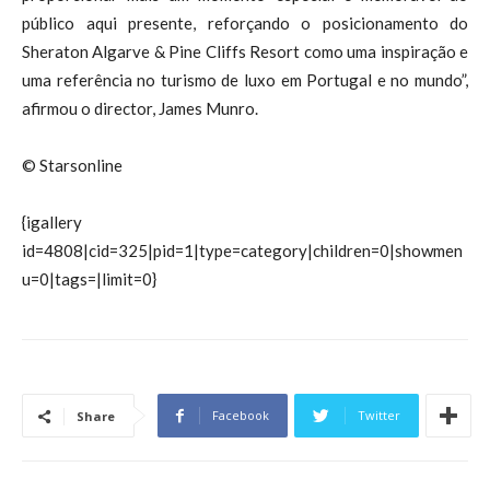
público aqui presente, reforçando o posicionamento do
Sheraton Algarve & Pine Cliffs Resort como uma inspiração e
uma referência no turismo de luxo em Portugal e no mundo”,
afirmou o director, James Munro.
© Starsonline
{igallery
id=4808|cid=325|pid=1|type=category|children=0|showmen
u=0|tags=|limit=0}
Facebook
Twitter
Share