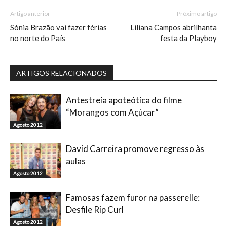
Artigo anterior
Próximo artigo
Sónia Brazão vai fazer férias
Liliana Campos abrilhanta
no norte do País
festa da Playboy
ARTIGOS RELACIONADOS
Antestreia apoteótica do filme
“Morangos com Açúcar”
Agosto 2012
David Carreira promove regresso às
aulas
Agosto 2012
Famosas fazem furor na passerelle:
Desfile Rip Curl
Agosto 2012