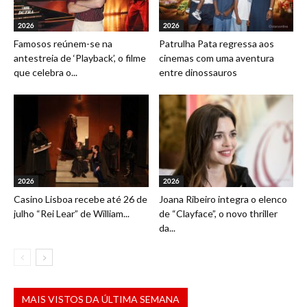
2026
2026
Famosos reúnem-se na
Patrulha Pata regressa aos
antestreia de ‘Playback’, o filme
cinemas com uma aventura
que celebra o...
entre dinossauros
2026
2026
Casino Lisboa recebe até 26 de
Joana Ribeiro integra o elenco
julho “Rei Lear” de William...
de “Clayface”, o novo thriller
da...
MAIS VISTOS DA ÚLTIMA SEMANA