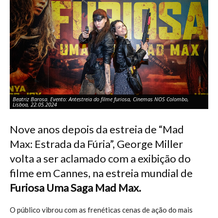
Beatriz Barosa. Evento: Antestreia do filme furiosa, Cinemas NOS Colombo,
Mi
Lisboa, 22.05.2024
Ci
Nove anos depois da estreia de “Mad
Max: Estrada da Fúria”, George Miller
volta a ser aclamado com a exibição do
filme em Cannes, na estreia mundial de
Furiosa Uma Saga Mad Max.
O público vibrou com as frenéticas cenas de ação do mais