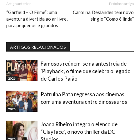
Artigo anterior
Próximo artigo
“Garfield – O Filme”: uma
Carolina Deslandes tem novo
aventura divertida ao ar livre,
single “Como é linda”
para pequenos e graúdos
ARTIGOS RELACIONADOS
Famosos reúnem-se na antestreia de
‘Playback’, o filme que celebra o legado
de Carlos Paião
2026
Patrulha Pata regressa aos cinemas
com uma aventura entre dinossauros
2026
Joana Ribeiro integra o elenco de
“Clayface”, o novo thriller da DC
Studios
2026