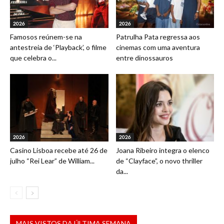
2026
2026
Famosos reúnem-se na
Patrulha Pata regressa aos
antestreia de ‘Playback’, o filme
cinemas com uma aventura
que celebra o...
entre dinossauros
2026
2026
Casino Lisboa recebe até 26 de
Joana Ribeiro integra o elenco
julho “Rei Lear” de William...
de “Clayface”, o novo thriller
da...
MAIS VISTOS DA ÚLTIMA SEMANA