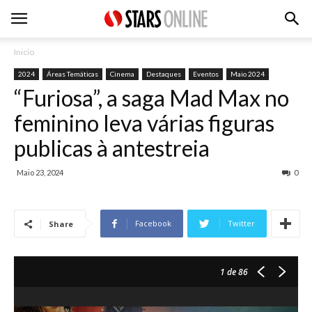
Inicio
2024
Áreas Temáticas
Cinema
Destaques
Eventos
Maio 2024
“Furiosa”, a saga Mad Max no
feminino leva várias figuras
publicas à antestreia
Maio 23, 2024
0
Facebook
Twitter
Share
1
de 86