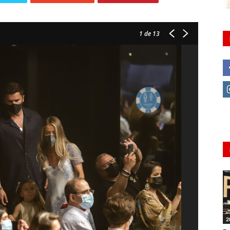
1
de 13
2