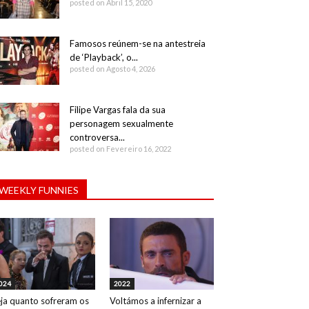
posted on Abril 15, 2020
Famosos reúnem-se na antestreia
de ‘Playback’, o...
posted on Agosto 4, 2026
Filipe Vargas fala da sua
personagem sexualmente
controversa...
posted on Fevereiro 16, 2022
WEEKLY FUNNIES
024
2022
ja quanto sofreram os
Voltámos a infernizar a