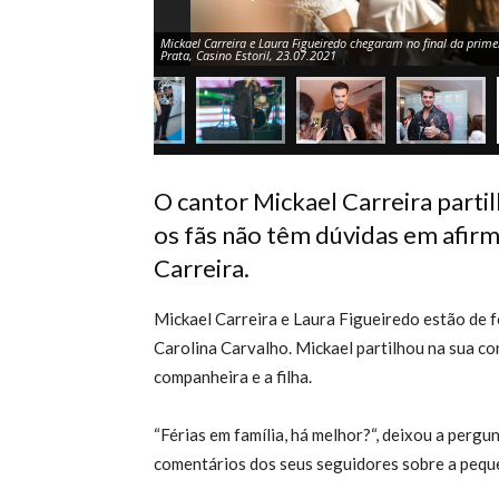
Mickael Carreira e Laura Figueiredo chegaram no final da primei
Prata, Casino Estoril, 23.07.2021
O cantor Mickael Carreira partil
os fãs não têm dúvidas em afirma
Carreira.
Mickael Carreira e Laura Figueiredo estão de 
Carolina Carvalho. Mickael partilhou na sua c
companheira e a filha.
“Férias em família, há melhor?“, deixou a pergu
comentários dos seus seguidores sobre a peque