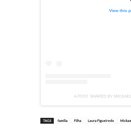
View this 
A POST SHARED BY MICKAE
TAGS
família
Filha
Laura Figueiredo
Mickae