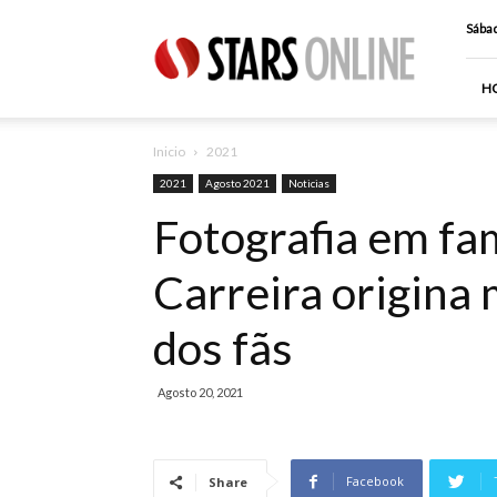
Stars
Sábad
Online
H
Inicio
2021
2021
Agosto 2021
Noticias
Fotografia em fam
Carreira origina
dos fãs
Agosto 20, 2021
Facebook
Share