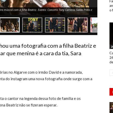
Fa
an
ra música com a filha Beatriz. Evento: Concerto Tony Carreira, Salão Preto e
o 
hou uma fotografia com a filha Beatriz e
2
r que menina é a cara da tia, Sara
Ca
26
de
férias no Algarve com o irmão David e a namorada,
onta do instagram uma nova fotografia onde surge com a
nta o cantor na legenda dessa foto de família e os
na Beatriz não se fizeram esperar.