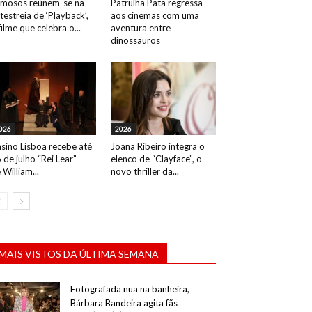
mosos reúnem-se na
Patrulha Pata regressa
testreia de ‘Playback’,
aos cinemas com uma
filme que celebra o...
aventura entre
Mickael Carreira e Laura Figueiredo. Evento: Antestreia do filme Tony, Ci
dinossauros
026
2026
sino Lisboa recebe até
Joana Ribeiro integra o
 de julho “Rei Lear”
elenco de “Clayface”, o
 William...
novo thriller da...
MAIS VISTOS DA ÚLTIMA SEMANA
Fotografada nua na banheira,
Bárbara Bandeira agita fãs