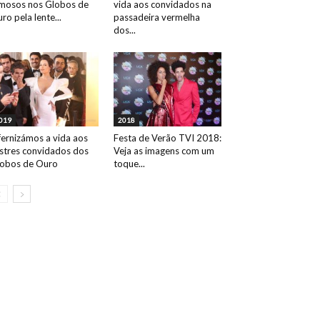
mosos nos Globos de
vida aos convidados na
ro pela lente...
passadeira vermelha
dos...
019
2018
fernizámos a vida aos
Festa de Verão TVI 2018:
ustres convidados dos
Veja as imagens com um
obos de Ouro
toque...