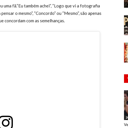
veu uma fã.“Eu também achei”, “Logo que vi a fotografia
a pensar o mesmo”, “Concordo” ou “Mesmo”, são apenas
que concordam com as semelhanças.
2
Ve