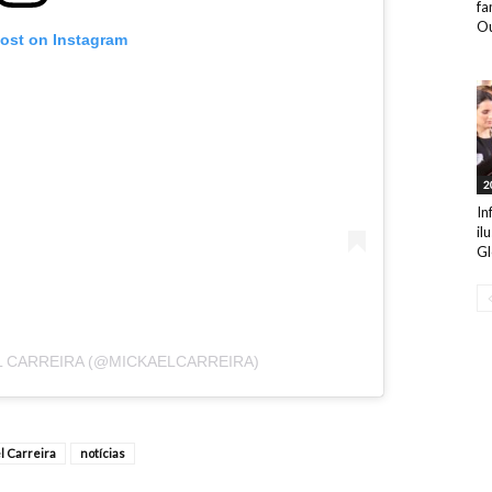
fa
Ou
post on Instagram
2
In
il
Gl
L CARREIRA (@MICKAELCARREIRA)
l Carreira
notícias