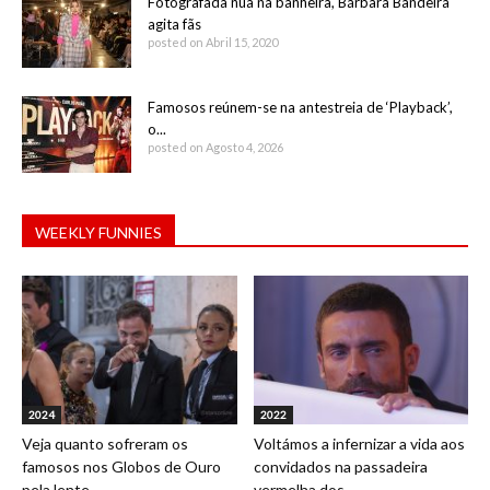
Fotografada nua na banheira, Bárbara Bandeira
agita fãs
posted on Abril 15, 2020
Famosos reúnem-se na antestreia de ‘Playback’,
o...
posted on Agosto 4, 2026
WEEKLY FUNNIES
2024
2022
Veja quanto sofreram os
Voltámos a infernizar a vida aos
famosos nos Globos de Ouro
convidados na passadeira
pela lente...
vermelha dos...