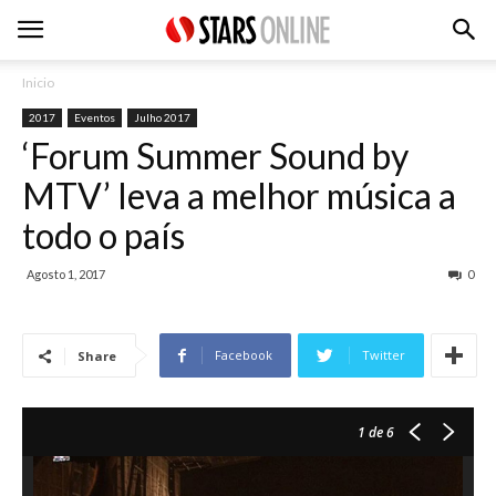
Inicio
2017
Eventos
Julho 2017
‘Forum Summer Sound by
MTV’ leva a melhor música a
todo o país
Agosto 1, 2017
0
Facebook
Twitter
Share
1
de 6