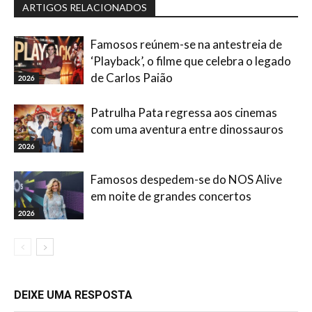
ARTIGOS RELACIONADOS
Famosos reúnem-se na antestreia de
‘Playback’, o filme que celebra o legado
de Carlos Paião
2026
Patrulha Pata regressa aos cinemas
com uma aventura entre dinossauros
2026
Famosos despedem-se do NOS Alive
em noite de grandes concertos
2026
DEIXE UMA RESPOSTA