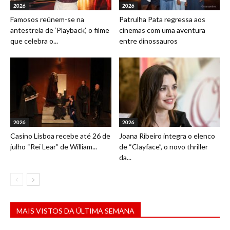
2026
2026
Famosos reúnem-se na
Patrulha Pata regressa aos
antestreia de ‘Playback’, o filme
cinemas com uma aventura
que celebra o...
entre dinossauros
2026
2026
Casino Lisboa recebe até 26 de
Joana Ribeiro integra o elenco
julho “Rei Lear” de William...
de “Clayface”, o novo thriller
da...
MAIS VISTOS DA ÚLTIMA SEMANA