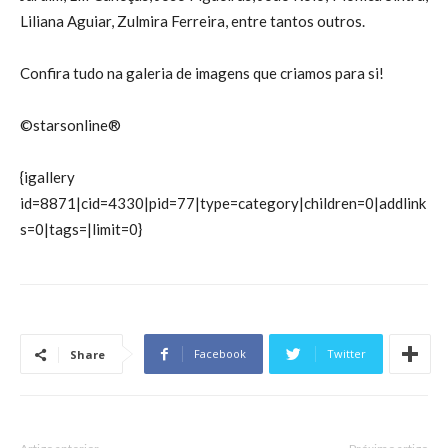
Liliana Aguiar, Zulmira Ferreira, entre tantos outros.
Confira tudo na galeria de imagens que criamos para si!
©starsonline®
{igallery
id=8871|cid=4330|pid=77|type=category|children=0|addlink
s=0|tags=|limit=0}
Facebook
Twitter
Share