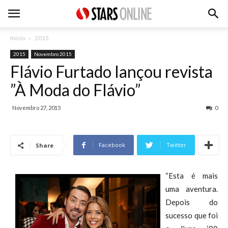
Inicio
2015
2015
Novembro 2015
Flávio Furtado lançou revista
”À Moda do Flávio”
Novembro 27, 2015
0
Facebook
Twitter
Share
“Esta é mais
uma aventura.
Depois do
sucesso que foi