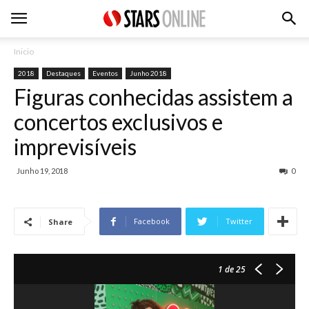
Inicio
2018
Destaques
Eventos
Junho 2018
Figuras conhecidas assistem a
concertos exclusivos e
imprevisíveis
Junho 19, 2018
0
Facebook
Twitter
Share
1
de 25