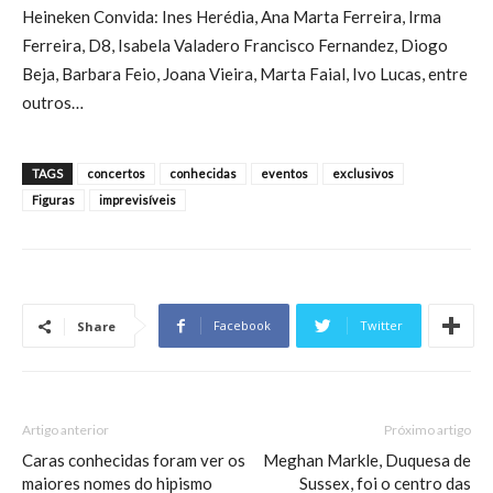
Heineken Convida: Ines Herédia, Ana Marta Ferreira, Irma
Ferreira, D8, Isabela Valadero Francisco Fernandez, Diogo
Beja, Barbara Feio, Joana Vieira, Marta Faial, Ivo Lucas, entre
outros…
TAGS
concertos
conhecidas
eventos
exclusivos
Figuras
imprevisíveis
Facebook
Twitter
Share
Artigo anterior
Próximo artigo
Caras conhecidas foram ver os
Meghan Markle, Duquesa de
maiores nomes do hipismo
Sussex, foi o centro das