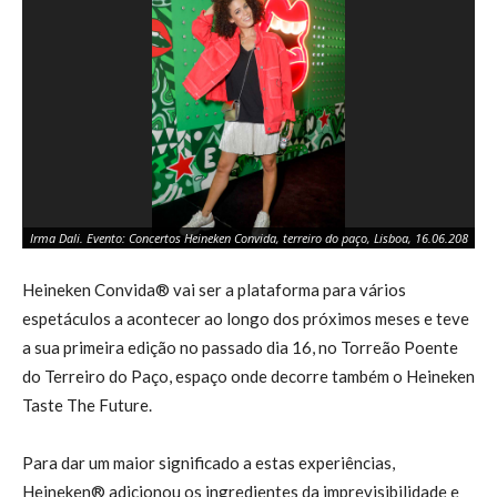
Irma Dali. Evento: Concertos Heineken Convida, terreiro do paço, Lisboa, 16.06.208
Ir
Heineken Convida® vai ser a plataforma para vários
espetáculos a acontecer ao longo dos próximos meses e teve
a sua primeira edição no passado dia 16, no Torreão Poente
do Terreiro do Paço, espaço onde decorre também o Heineken
Taste The Future.
Para dar um maior significado a estas experiências,
Heineken® adicionou os ingredientes da imprevisibilidade e