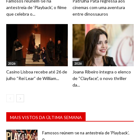
Famosos reúnem-se na
Patrulha Pata regressa aos
antestreia de ‘Playback’, o filme
cinemas com uma aventura
que celebra o...
entre dinossauros
2026
2026
Casino Lisboa recebe até 26 de
Joana Ribeiro integra o elenco
julho “Rei Lear” de William...
de “Clayface”, o novo thriller
da...
MAIS VISTOS DA ÚLTIMA SEMANA
Famosos reúnem-se na antestreia de ‘Playback’,
o...