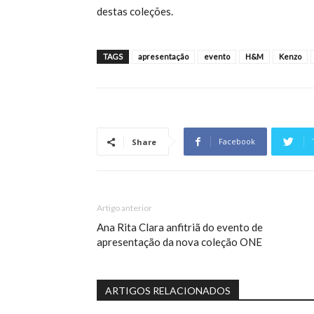
destas coleções.
TAGS
apresentação
evento
H&M
Kenzo
Facebook
Share
Artigo anterior
Ana Rita Clara anfitriã do evento de
apresentação da nova coleção ONE
ARTIGOS RELACIONADOS