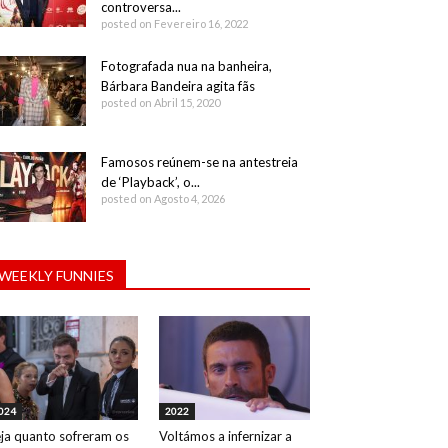
controversa...
posted on Fevereiro 16, 2022
Fotografada nua na banheira,
Bárbara Bandeira agita fãs
posted on Abril 15, 2020
Famosos reúnem-se na antestreia
de ‘Playback’, o...
posted on Agosto 4, 2026
WEEKLY FUNNIES
024
2022
ja quanto sofreram os
Voltámos a infernizar a