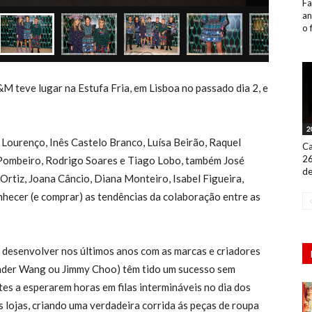
Fa
an
o 
M teve lugar na Estufa Fria, em Lisboa no passado dia 2, e
2
Lourenço, Inês Castelo Branco, Luísa Beirão, Raquel
Ca
26
 Pombeiro, Rodrigo Soares e Tiago Lobo, também José
de
 Ortiz, Joana Câncio, Diana Monteiro, Isabel Figueira,
nhecer (e comprar) as tendências da colaboração entre as
 desenvolver nos últimos anos com as marcas e criadores
ander Wang ou Jimmy Choo) têm tido um sucesso sem
tes a esperarem horas em filas intermináveis no dia dos
 lojas, criando uma verdadeira corrida ás peças de roupa