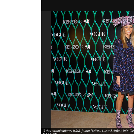
3 das embaixadoras H&M, Joana Freitas, Luisa Beirão e Inês Ca
02.11.2016