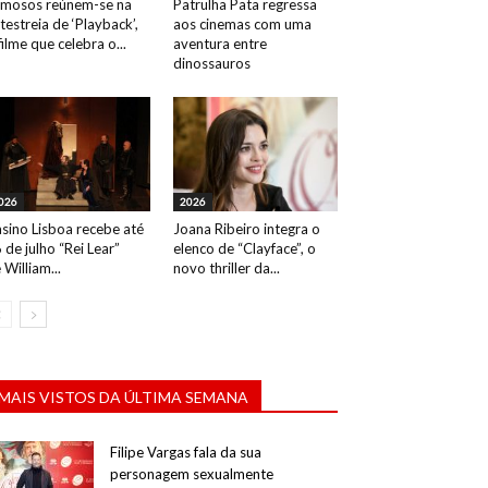
mosos reúnem-se na
Patrulha Pata regressa
testreia de ‘Playback’,
aos cinemas com uma
filme que celebra o...
aventura entre
dinossauros
026
2026
sino Lisboa recebe até
Joana Ribeiro integra o
 de julho “Rei Lear”
elenco de “Clayface”, o
 William...
novo thriller da...
MAIS VISTOS DA ÚLTIMA SEMANA
Filipe Vargas fala da sua
personagem sexualmente