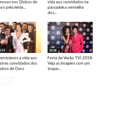
mosos nos Globos de
vida aos convidados na
ro pela lente...
passadeira vermelha
dos...
019
2018
fernizámos a vida aos
Festa de Verão TVI 2018:
ustres convidados dos
Veja as imagens com um
obos de Ouro
toque...