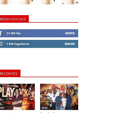
REDES SOCIAIS
RECENTES
026
2026
xadoras H&M, Joana Freitas, Luisa Beirão e Inês Castel-Branco. Evento: Lançamento da coleç