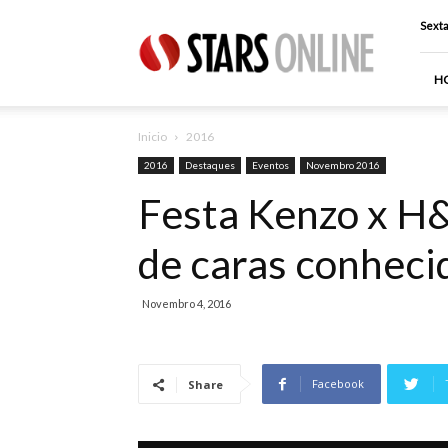
Stars
Sexta
Online
H
Inicio
2016
2016
Destaques
Eventos
Novembro 2016
Festa Kenzo x H
de caras conheci
Novembro 4, 2016
Facebook
Share