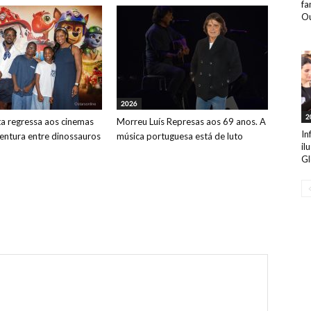
fa
Ou
2026
2
ta regressa aos cinemas
Morreu Luís Represas aos 69 anos. A
In
ntura entre dinossauros
música portuguesa está de luto
il
Gl