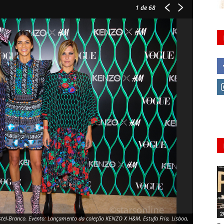
1
de 68
2
stel-Branco. Evento: Lançamento da coleção KENZO X H&M, Estufa Fria, Lisboa,
3 das embai
02.11.2016