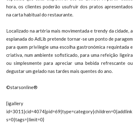
hora, os clientes poderão usufruir dos pratos apresentados
na carta habitual do restaurante.
Localizado na artéria mais movimentada e trendy da cidade, a
esplanada do AdLib pretende tornar-se um ponto de paragem
para quem privilegie uma escolha gastronómica requintada e
criativa, num ambiente sofisticado, para uma refeição ligeira
ou simplesmente para apreciar uma bebida refrescante ou
degustar um gelado nas tardes mais quentes do ano.
©starsonline®
{igallery
id=3011|cid=4074|pid=69|type=category|children=0|addlink
s=0|tags=|limit=0}