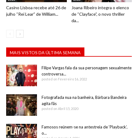
Casino Lisboa recebe até 26 de
Joana Ribeiro integra o elenco
julho “Rei Lear” de William...
de “Clayface”, o novo thriller
da...
MAIS VISTOS DA ÚLTIMA SEMANA
Filipe Vargas fala da sua personagem sexualmente
controversa...
posted on Fevereiro 16, 2022
Fotografada nua na banheira, Bárbara Bandeira
agita fãs
posted on Abril 15, 2020
Famosos reúnem-se na antestreia de ‘Playback’,
o...