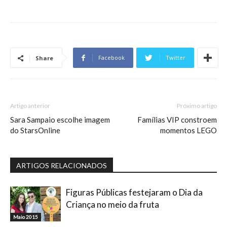
Facebook
Twitter
Share
Artigo anterior
Próximo artigo
Sara Sampaio escolhe imagem
Famílias VIP constroem
do StarsOnline
momentos LEGO
ARTIGOS RELACIONADOS
Figuras Públicas festejaram o Dia da
Criança no meio da fruta
Maio 2015