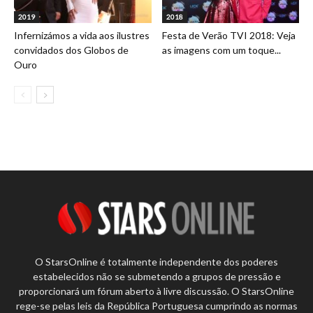
2019
2018
Infernizámos a vida aos ilustres
Festa de Verão TVI 2018: Veja
convidados dos Globos de
as imagens com um toque...
Ouro
O StarsOnline é totalmente independente dos poderes
estabelecidos não se submetendo a grupos de pressão e
proporcionará um fórum aberto à livre discussão. O StarsOnline
rege-se pelas leis da República Portuguesa cumprindo as normas