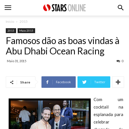
Inicio
2015
2015
Maio 2015
Famosos dão as boas vindas à
Abu Dhabi Ocean Racing
Maio 31, 2015
0
Facebook
Twitter
Share
Com um
cocktail na
esplanada para
celebrar