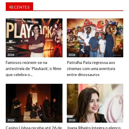
RECENTES
2026
2026
Famosos reúnem-se na
Patrulha Pata regressa aos
antestreia de ‘Playback’, o filme
cinemas com uma aventura
que celebra o...
entre dinossauros
2026
2026
Casino Lisboa recebe até 26 de
Joana Ribeiro integra o elenco