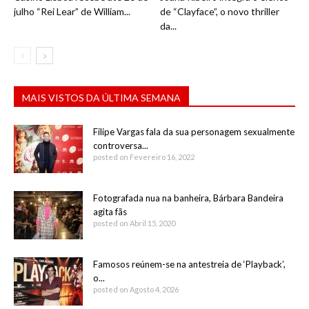
julho “Rei Lear” de William...
de “Clayface”, o novo thriller
da...
MAIS VISTOS DA ÚLTIMA SEMANA
Filipe Vargas fala da sua personagem sexualmente
controversa...
posted on Fevereiro 16, 2022
Fotografada nua na banheira, Bárbara Bandeira
agita fãs
posted on Abril 15, 2020
Famosos reúnem-se na antestreia de ‘Playback’,
o...
posted on Agosto 4, 2026