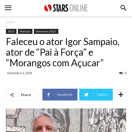
Inicio
2021
Noticias
Setembro 2021
Faleceu o ator Igor Sampaio,
ator de “Pai à Força” e
“Morangos com Açucar”
Setembro 3, 2021
0
Facebook
Twitter
Share