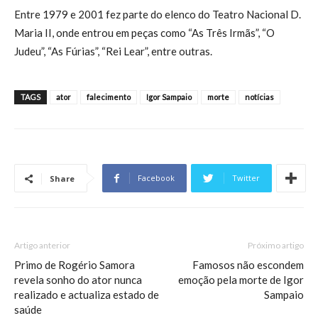
Entre 1979 e 2001 fez parte do elenco do Teatro Nacional D.
Maria II, onde entrou em peças como “As Três Irmãs”, “O
Judeu”, “As Fúrias”, “Rei Lear”, entre outras.
TAGS
ator
falecimento
Igor Sampaio
morte
notícias
Facebook
Twitter
Share
Artigo anterior
Próximo artigo
Primo de Rogério Samora
Famosos não escondem
revela sonho do ator nunca
emoção pela morte de Igor
realizado e actualiza estado de
Sampaio
saúde