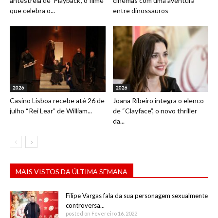
antestreia de ‘Playback’, o filme
cinemas com uma aventura
que celebra o...
entre dinossauros
2026
2026
Casino Lisboa recebe até 26 de
Joana Ribeiro integra o elenco
julho “Rei Lear” de William...
de “Clayface”, o novo thriller
da...
MAIS VISTOS DA ÚLTIMA SEMANA
Filipe Vargas fala da sua personagem sexualmente
controversa...
posted on Fevereiro 16, 2022