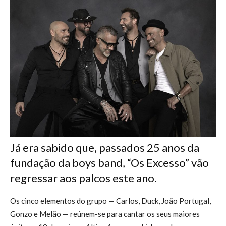
Já era sabido que, passados 25 anos da
fundação da boys band, “Os Excesso” vão
regressar aos palcos este ano.
Os cinco elementos do grupo — Carlos, Duck, João Portugal,
Gonzo e Melão — reúnem-se para cantar os seus maiores