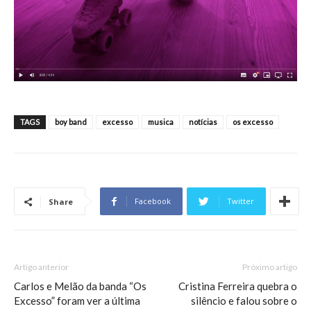
TAGS
boy band
excesso
musica
notícias
os excesso
Facebook
Twitter
Share
Artigo anterior
Próximo artigo
Carlos e Melão da banda “Os
Cristina Ferreira quebra o
Excesso” foram ver a última
silêncio e falou sobre o