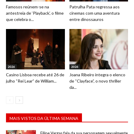
Famosos reúnem-se na
Patrulha Pata regressa aos
antestreia de ‘Playback’, o filme
cinemas com uma aventura
que celebra o...
entre dinossauros
2026
2026
Casino Lisboa recebe até 26 de
Joana Ribeiro integra o elenco
julho “Rei Lear” de William...
de “Clayface”, o novo thriller
da...
MAIS VISTOS DA ÚLTIMA SEMANA
Filipe Vargas fala da sua personagem sexualmente