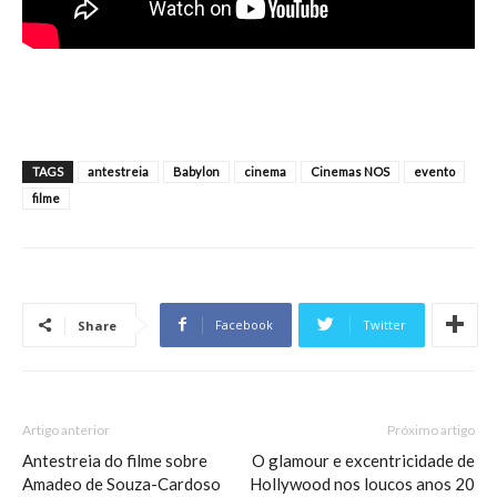
TAGS
antestreia
Babylon
cinema
Cinemas NOS
evento
filme
Facebook
Twitter
Share
Artigo anterior
Próximo artigo
Antestreia do filme sobre
O glamour e excentricidade de
Amadeo de Souza-Cardoso
Hollywood nos loucos anos 20