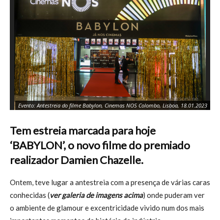
Ca
Evento: Antestreia do filme Babylon, Cinemas NOS Colombo, Lisboa, 18.01.2023
Li
Tem estreia marcada para hoje
‘BABYLON’, o novo filme do premiado
realizador Damien Chazelle.
Ontem, teve lugar a antestreia com a presença de várias caras
conhecidas (
ver galeria de imagens acima
) onde puderam ver
o ambiente de glamour e excentricidade vivido num dos mais