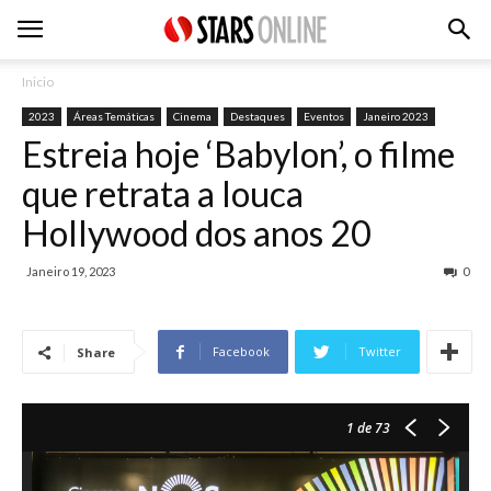
Inicio
2023
Áreas Temáticas
Cinema
Destaques
Eventos
Janeiro 2023
Estreia hoje ‘Babylon’, o filme
que retrata a louca
Hollywood dos anos 20
Janeiro 19, 2023
0
Facebook
Twitter
Share
1
de 73