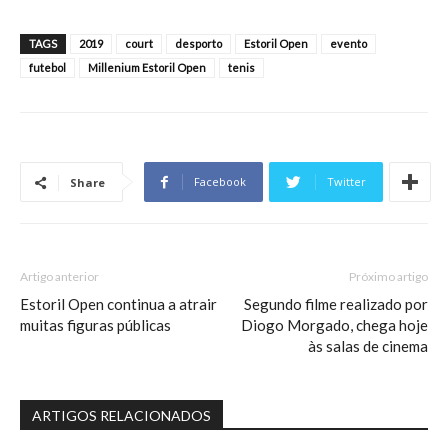
TAGS
2019
court
desporto
Estoril Open
evento
futebol
Millenium Estoril Open
tenis
Facebook
Twitter
Share
Artigo anterior
Próximo artigo
Estoril Open continua a atrair
Segundo filme realizado por
muitas figuras públicas
Diogo Morgado, chega hoje
às salas de cinema
ARTIGOS RELACIONADOS