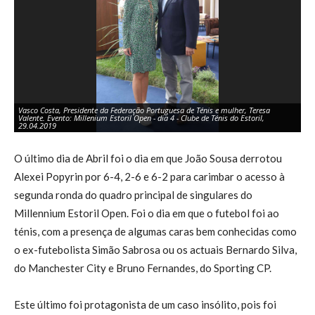
Vasco Costa, Presidente da Federação Portuguesa de Ténis e mulher, Teresa
Valente. Evento: Millenium Estoril Open - dia 4 - Clube de Ténis do Estoril,
Raq
29.04.2019
29
O último dia de Abril foi o dia em que João Sousa derrotou
Alexei Popyrin por 6-4, 2-6 e 6-2 para carimbar o acesso à
segunda ronda do quadro principal de singulares do
Millennium Estoril Open. Foi o dia em que o futebol foi ao
ténis, com a presença de algumas caras bem conhecidas como
o ex-futebolista Simão Sabrosa ou os actuais Bernardo Silva,
do Manchester City e Bruno Fernandes, do Sporting CP.
Este último foi protagonista de um caso insólito, pois foi