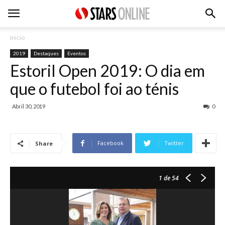
Inicio
2019
Destaques
Eventos
Estoril Open 2019: O dia em
que o futebol foi ao ténis
Abril 30, 2019
0
Facebook
Twitter
Share
1
de 54