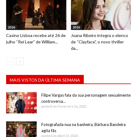
2026
2026
Casino Lisboa recebe até 26 de
Joana Ribeiro integra o elenco
julho “Rei Lear” de William...
de “Clayface”, o novo thriller
da...
MAIS VISTOS DA ÚLTIMA SEMANA
Filipe Vargas fala da sua personagem sexualmente
controversa...
posted on Fevereiro 16, 2022
Fotografada nua na banheira, Bárbara Bandeira
agita fãs
posted on Abril 15, 2020