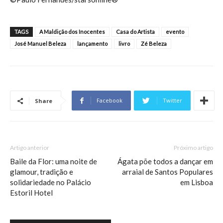
TAGS
A Maldição dos Inocentes
Casa do Artista
evento
José Manuel Beleza
lançamento
livro
Zé Beleza
Facebook
Twitter
Share
Artigo anterior
Próximo artigo
Baile da Flor: uma noite de
Ágata põe todos a dançar em
glamour, tradição e
arraial de Santos Populares
solidariedade no Palácio
em Lisboa
Estoril Hotel