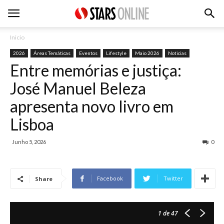
Inicio
2026
Áreas Temáticas
Eventos
Lifestyle
Maio 2026
Noticias
Entre memórias e justiça:
José Manuel Beleza
apresenta novo livro em
Lisboa
Junho 5, 2026
0
Facebook
Twitter
Share
1
de 47