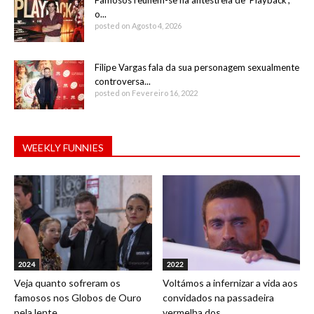
Famosos reúnem-se na antestreia de ‘Playback’,
o...
posted on Agosto 4, 2026
Filipe Vargas fala da sua personagem sexualmente
controversa...
posted on Fevereiro 16, 2022
WEEKLY FUNNIES
2024
2022
Veja quanto sofreram os
Voltámos a infernizar a vida aos
famosos nos Globos de Ouro
convidados na passadeira
pela lente...
vermelha dos...