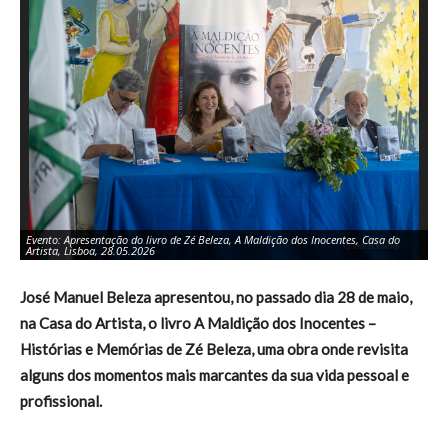
Evento: Apresentação do livro de Zé Beleza, A Maldição dos Inocentes, Casa do
An
Artista, Lisboa, 28.05.2026
Be
José Manuel Beleza apresentou, no passado dia 28 de maio,
na Casa do Artista, o livro A Maldição dos Inocentes –
Histórias e Memórias de Zé Beleza, uma obra onde revisita
alguns dos momentos mais marcantes da sua vida pessoal e
profissional.