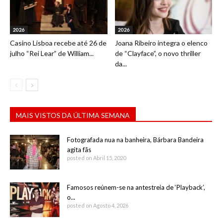
2026
2026
Casino Lisboa recebe até 26 de
Joana Ribeiro integra o elenco
julho “Rei Lear” de William...
de “Clayface”, o novo thriller
da...
MAIS VISTOS DA ÚLTIMA SEMANA
Fotografada nua na banheira, Bárbara Bandeira
agita fãs
posted on Abril 15, 2020
Famosos reúnem-se na antestreia de ‘Playback’,
o...
posted on Agosto 4, 2026