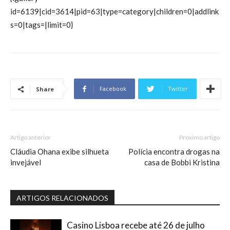
id=6139|cid=3614|pid=63|type=category|children=0|addlink
s=0|tags=|limit=0}
Facebook
Twitter
Share
Artigo anterior
Próximo artigo
Cláudia Ohana exibe silhueta
Polícia encontra drogas na
invejável
casa de Bobbi Kristina
ARTIGOS RELACIONADOS
Casino Lisboa recebe até 26 de julho