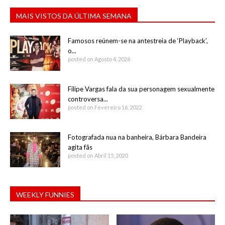
MAIS VISTOS DA ÚLTIMA SEMANA
Famosos reúnem-se na antestreia de ‘Playback’,
o...
posted on Agosto 4, 2026
Filipe Vargas fala da sua personagem sexualmente
controversa...
posted on Fevereiro 16, 2022
Fotografada nua na banheira, Bárbara Bandeira
agita fãs
posted on Abril 15, 2020
WEEKLY FUNNIES