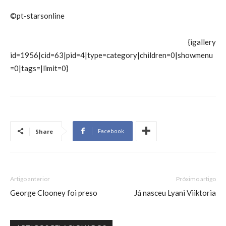
©pt-starsonline
{igallery
id=1956|cid=63|pid=4|type=category|children=0|showmenu
=0|tags=|limit=0}
Facebook
Share
Artigo anterior
Próximo artigo
George Clooney foi preso
Já nasceu Lyani Viiktoria