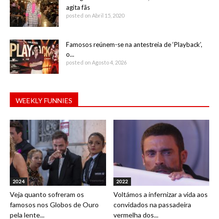
agita fãs
posted on Abril 15, 2020
Famosos reúnem-se na antestreia de ‘Playback’,
o...
posted on Agosto 4, 2026
WEEKLY FUNNIES
2024
2022
Veja quanto sofreram os
Voltámos a infernizar a vida aos
famosos nos Globos de Ouro
convidados na passadeira
pela lente...
vermelha dos...