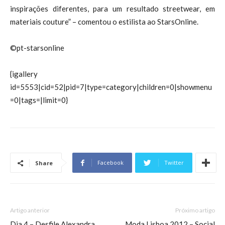
inspirações diferentes, para um resultado streetwear, em
materiais couture” – comentou o estilista ao StarsOnline.
©pt-starsonline
{igallery
id=5553|cid=52|pid=7|type=category|children=0|showmenu
=0|tags=|limit=0}
Facebook
Twitter
Share
Artigo anterior
Próximo artigo
Dia 4 – Desfile Alexandra
Moda Lisboa 2012 – Social