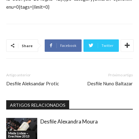
enu=0|tags=|limit=0}
Facebook
Twitter
Share
Artigo anterior
Próximo artigo
Desfile Aleksandar Protic
Desfile Nuno Baltazar
ARTIGOS RELACIONADOS
Desfile Alexandra Moura
Moda Lisboa –
Ever.Now 2013