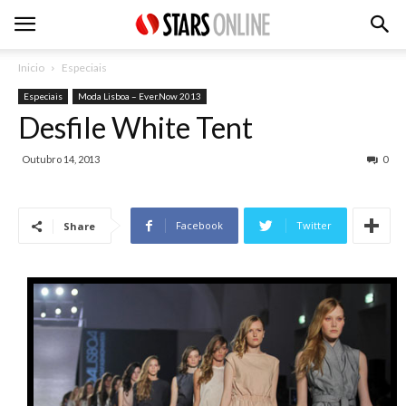
Inicio
Especiais
Especiais
Moda Lisboa – Ever.Now 2013
Desfile White Tent
Outubro 14, 2013
0
Facebook
Twitter
Share