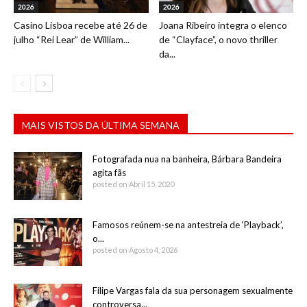
2026
2026
Casino Lisboa recebe até 26 de
Joana Ribeiro integra o elenco
julho “Rei Lear” de William...
de “Clayface”, o novo thriller
da...
MAIS VISTOS DA ÚLTIMA SEMANA
Fotografada nua na banheira, Bárbara Bandeira
agita fãs
posted on Abril 15, 2020
Famosos reúnem-se na antestreia de ‘Playback’,
o...
posted on Agosto 4, 2026
Filipe Vargas fala da sua personagem sexualmente
controversa...