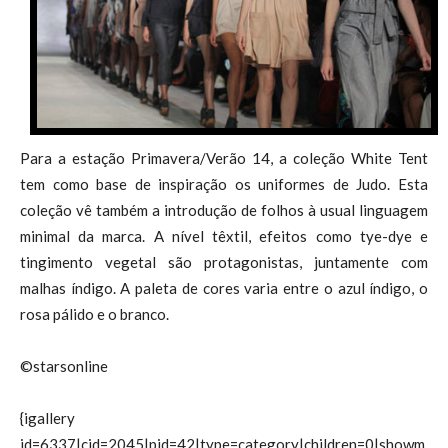
Para a estação Primavera/Verão 14, a coleção White Tent
tem como base de inspiração os uniformes de Judo. Esta
coleção vê também a introdução de folhos à usual linguagem
minimal da marca. A nível têxtil, efeitos como tye-dye e
tingimento vegetal são protagonistas, juntamente com
malhas índigo. A paleta de cores varia entre o azul índigo, o
rosa pálido e o branco.
©starsonline
{igallery
id=6337|cid=2045|pid=42|type=category|children=0|showm