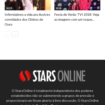
2019
2018
Infernizámos a vida aos ilustres
Festa de Verão TVI 2018: Veja
convidados dos Globos de
as imagens com um toque...
Ouro
O StarsOnline é totalmente independente dos poderes
estabelecidos não se submetendo a grupos de pressão e
proporcionará um fórum aberto à livre discussão. O StarsOnline