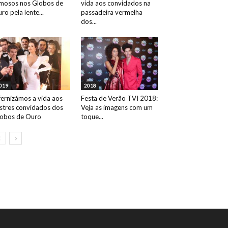
mosos nos Globos de
vida aos convidados na
ro pela lente...
passadeira vermelha
dos...
019
2018
fernizámos a vida aos
Festa de Verão TVI 2018:
ustres convidados dos
Veja as imagens com um
obos de Ouro
toque...