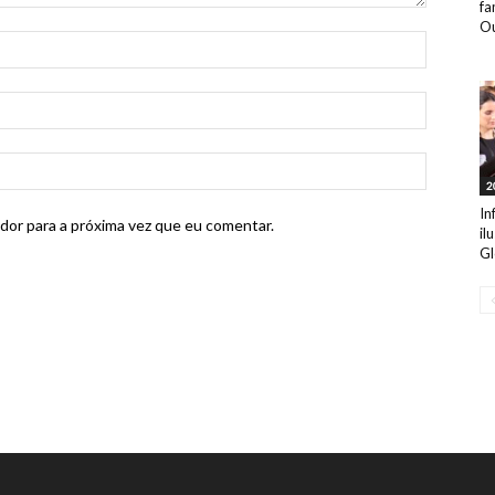
fa
Ou
2
In
dor para a próxima vez que eu comentar.
il
Gl