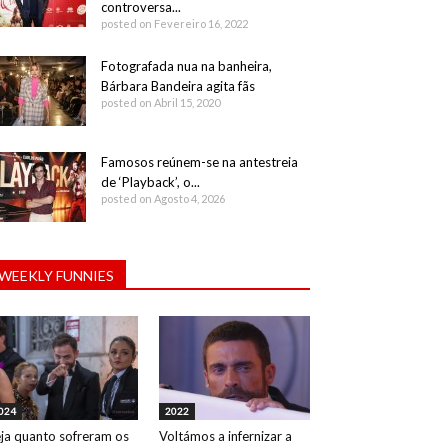
controversa...
posted on Fevereiro 16, 2022
Fotografada nua na banheira,
Bárbara Bandeira agita fãs
posted on Abril 15, 2020
Famosos reúnem-se na antestreia
de ‘Playback’, o...
posted on Agosto 4, 2026
WEEKLY FUNNIES
024
2022
ja quanto sofreram os
Voltámos a infernizar a