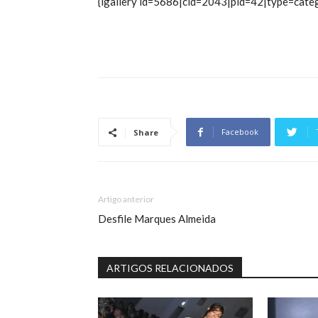
{igallery id=5686|cid=2043|pid=42|type=cate
Facebook
Share
Artigo anterior
Desfile Marques Almeida
ARTIGOS RELACIONADOS