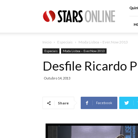
Stars
Quint
Online
H
Inicio
Especiais
Moda Lisboa – Ever.Now 2013
Especiais
Moda Lisboa – Ever.Now 2013
Desfile Ricardo 
Outubro 14, 2013
Facebook
Share