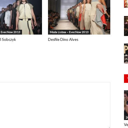
– Ever.Now 2013
Moda Lisboa – Ever.Now 2013
il Sobczyk
Desfile Dino Alves
2
Ve