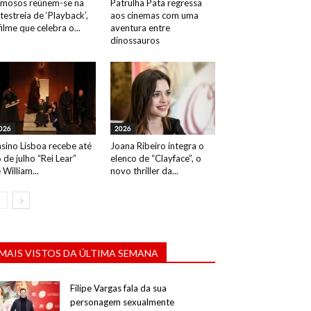
mosos reúnem-se na
Patrulha Pata regressa
testreia de ‘Playback’,
aos cinemas com uma
filme que celebra o...
aventura entre
dinossauros
026
2026
sino Lisboa recebe até
Joana Ribeiro integra o
 de julho “Rei Lear”
elenco de “Clayface”, o
 William...
novo thriller da...
MAIS VISTOS DA ÚLTIMA SEMANA
Filipe Vargas fala da sua
personagem sexualmente