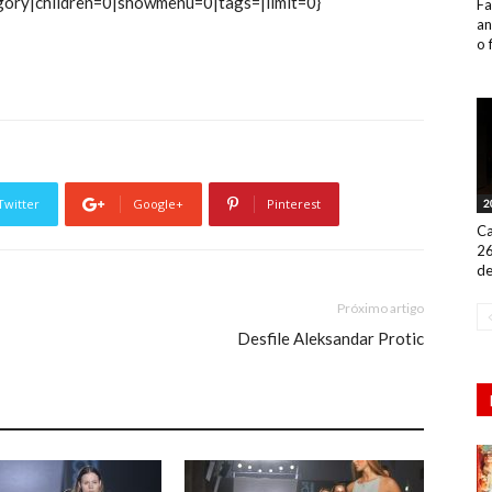
gory|children=0|showmenu=0|tags=|limit=0}
Fa
an
o 
Twitter
Google+
Pinterest
2
Ca
26
de
Próximo artigo
Desfile Aleksandar Protic