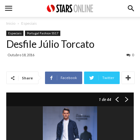
Inicio
Especiais
Especiais
Portugal Fashion SS17
Desfile Júlio Torcato
Outubro 18, 2016
0
Facebook
Twitter
Share
1
de 44