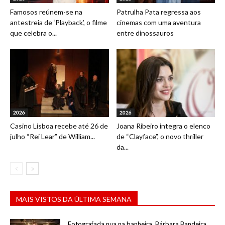
Famosos reúnem-se na
Patrulha Pata regressa aos
antestreia de ‘Playback’, o filme
cinemas com uma aventura
que celebra o...
entre dinossauros
2026
2026
Casino Lisboa recebe até 26 de
Joana Ribeiro integra o elenco
julho “Rei Lear” de William...
de “Clayface”, o novo thriller
da...
MAIS VISTOS DA ÚLTIMA SEMANA
Fotografada nua na banheira, Bárbara Bandeira