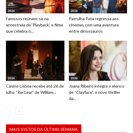
2026
2026
Famosos reúnem-se na
Patrulha Pata regressa aos
antestreia de ‘Playback’, o filme
cinemas com uma aventura
que celebra o...
entre dinossauros
2026
2026
Casino Lisboa recebe até 26 de
Joana Ribeiro integra o elenco
julho “Rei Lear” de William...
de “Clayface”, o novo thriller
da...
MAIS VISTOS DA ÚLTIMA SEMANA