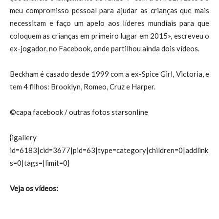
meu compromisso pessoal para ajudar as crianças que mais
necessitam e faço um apelo aos líderes mundiais para que
coloquem as crianças em primeiro lugar em 2015», escreveu o
ex-jogador, no Facebook, onde partilhou ainda dois vídeos.
Beckham é casado desde 1999 com a ex-Spice Girl, Victoria, e
tem 4 filhos: Brooklyn, Romeo, Cruz e Harper.
©capa facebook / outras fotos starsonline
{igallery
id=6183|cid=3677|pid=63|type=category|children=0|addlink
s=0|tags=|limit=0}
Veja os vídeos: