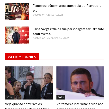
Famosos reúnem-se na antestreia de ‘Playback’,
o...
posted on Agosto 4, 2026
Filipe Vargas fala da sua personagem sexualmente
controversa...
posted on Fevereiro 16, 2022
WEEKLY FUNNIES
2024
2022
Veja quanto sofreram os
Voltámos a infernizar a vida aos
famosos nos Globos de Ouro
convidados na passadeira