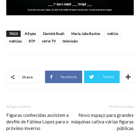
TAGS
A Espia
Daniela Ruah
Maria João Bastos
notícia
notícias
RTP
série TV
televisão
Facebook
Twitter
Share
Artigo anterior
Próximo artigo
Figuras conhecidas assistem a
Novo espaço para grandes
desfile de Fátima Lopes para o
máquinas cativa várias figuras
próximo inverno
públicas