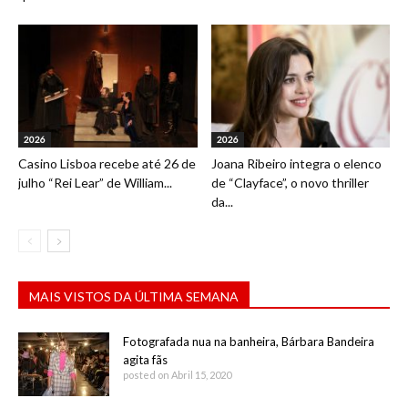
2026
2026
Casino Lisboa recebe até 26 de
Joana Ribeiro integra o elenco
julho “Rei Lear” de William...
de “Clayface”, o novo thriller
da...
MAIS VISTOS DA ÚLTIMA SEMANA
Fotografada nua na banheira, Bárbara Bandeira
agita fãs
posted on Abril 15, 2020