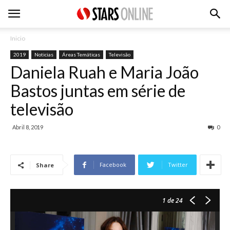
Inicio
2019
Noticias
Áreas Temáticas
Televisão
Daniela Ruah e Maria João
Bastos juntas em série de
televisão
Abril 8, 2019
0
Facebook
Twitter
Share
1
de 24