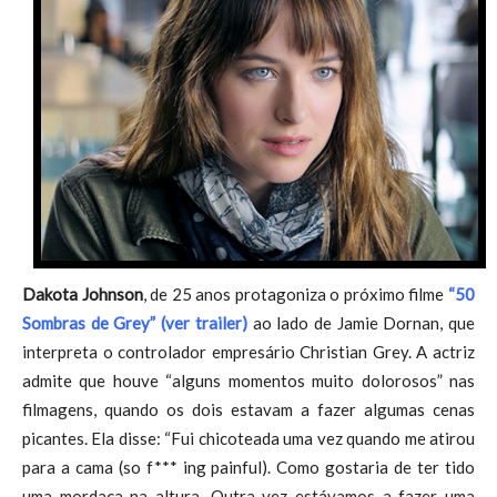
Dakota Johnson
, de 25 anos protagoniza o próximo filme
“50
Sombras de Grey” (ver trailer)
ao lado de Jamie Dornan, que
interpreta o controlador empresário Christian Grey. A actriz
admite que houve “alguns momentos muito dolorosos” nas
filmagens, quando os dois estavam a fazer algumas cenas
picantes. Ela disse: “Fui chicoteada uma vez quando me atirou
para a cama (so f*** ing painful). Como gostaria de ter tido
uma mordaça na altura. Outra vez estávamos a fazer uma