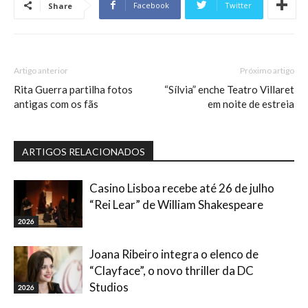
Facebook
Twitter
Share
Artigo anterior
Próximo artigo
Rita Guerra partilha fotos
“Sílvia” enche Teatro Villaret
antigas com os fãs
em noite de estreia
ARTIGOS RELACIONADOS
Casino Lisboa recebe até 26 de julho
“Rei Lear” de William Shakespeare
2026
Joana Ribeiro integra o elenco de
“Clayface”, o novo thriller da DC
Studios
2026