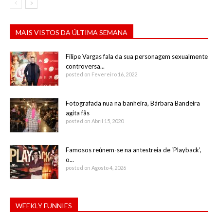
MAIS VISTOS DA ÚLTIMA SEMANA
Filipe Vargas fala da sua personagem sexualmente
controversa...
posted on Fevereiro 16, 2022
Fotografada nua na banheira, Bárbara Bandeira
agita fãs
posted on Abril 15, 2020
Famosos reúnem-se na antestreia de ‘Playback’,
o...
posted on Agosto 4, 2026
WEEKLY FUNNIES