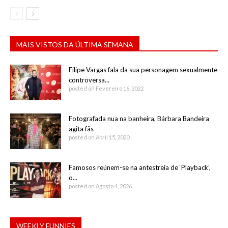
MAIS VISTOS DA ÚLTIMA SEMANA
Filipe Vargas fala da sua personagem sexualmente
controversa...
posted on Fevereiro 16, 2022
Fotografada nua na banheira, Bárbara Bandeira
agita fãs
posted on Abril 15, 2020
Famosos reúnem-se na antestreia de ‘Playback’,
o...
posted on Agosto 4, 2026
WEEKLY FUNNIES