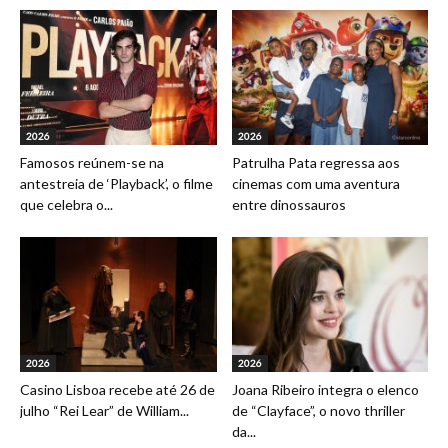
2026
2026
Famosos reúnem-se na
Patrulha Pata regressa aos
antestreia de ‘Playback’, o filme
cinemas com uma aventura
que celebra o...
entre dinossauros
2026
2026
Casino Lisboa recebe até 26 de
Joana Ribeiro integra o elenco
julho “Rei Lear” de William...
de “Clayface”, o novo thriller
da...