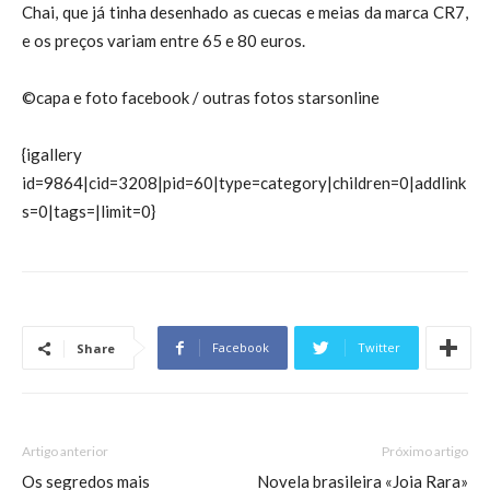
Chai, que já tinha desenhado as cuecas e meias da marca CR7,
e os preços variam entre 65 e 80 euros.
©capa e foto facebook / outras fotos starsonline
{igallery
id=9864|cid=3208|pid=60|type=category|children=0|addlink
s=0|tags=|limit=0}
Facebook
Twitter
Share
Artigo anterior
Próximo artigo
Os segredos mais
Novela brasileira «Joia Rara»