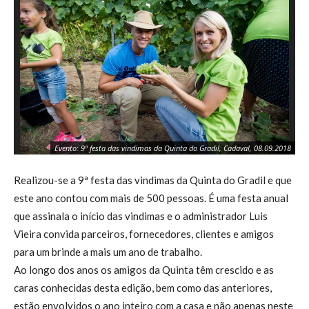
Se
Evento: 9ª festa das vindimas da Quinta do Gradil, Cadaval, 08.09.2018
08
Realizou-se a 9ª festa das vindimas da Quinta do Gradil e que
este ano contou com mais de 500 pessoas. É uma festa anual
que assinala o início das vindimas e o administrador Luis
Vieira convida parceiros, fornecedores, clientes e amigos
para um brinde a mais um ano de trabalho.
Ao longo dos anos os amigos da Quinta têm crescido e as
caras conhecidas desta edição, bem como das anteriores,
estão envolvidos o ano inteiro com a casa e não apenas neste