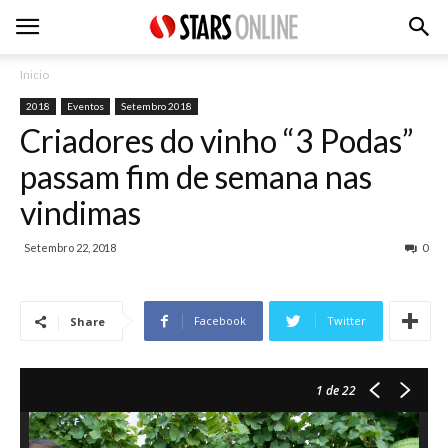
Inicio
2018
Eventos
Setembro 2018
Criadores do vinho “3 Podas”
passam fim de semana nas
vindimas
Setembro 22, 2018
0
Facebook
Twitter
Share
1
de 22