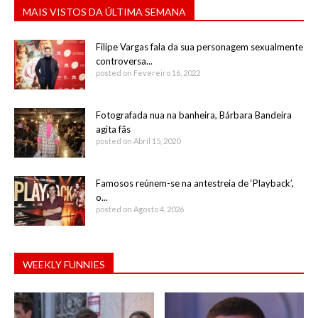
MAIS VISTOS DA ÚLTIMA SEMANA
Filipe Vargas fala da sua personagem sexualmente
controversa...
posted on Fevereiro 16, 2022
Fotografada nua na banheira, Bárbara Bandeira
agita fãs
posted on Abril 15, 2020
Famosos reúnem-se na antestreia de ‘Playback’,
o...
posted on Agosto 4, 2026
WEEKLY FUNNIES