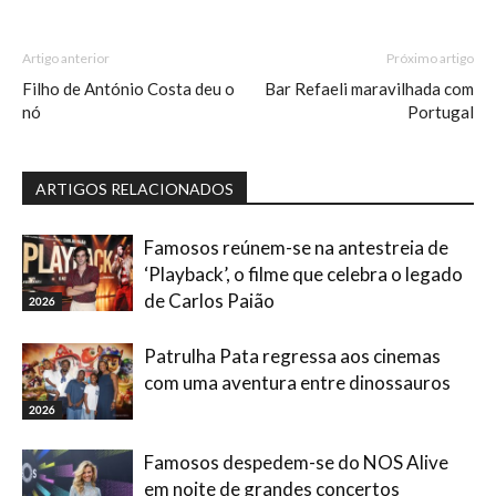
Artigo anterior
Próximo artigo
Filho de António Costa deu o
Bar Refaeli maravilhada com
nó
Portugal
ARTIGOS RELACIONADOS
Famosos reúnem-se na antestreia de
‘Playback’, o filme que celebra o legado
de Carlos Paião
2026
Patrulha Pata regressa aos cinemas
com uma aventura entre dinossauros
2026
Famosos despedem-se do NOS Alive
em noite de grandes concertos