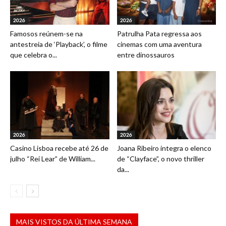
2026
2026
Famosos reúnem-se na
Patrulha Pata regressa aos
antestreia de ‘Playback’, o filme
cinemas com uma aventura
que celebra o...
entre dinossauros
2026
2026
Casino Lisboa recebe até 26 de
Joana Ribeiro integra o elenco
julho “Rei Lear” de William...
de “Clayface”, o novo thriller
da...
MAIS VISTOS DA ÚLTIMA SEMANA