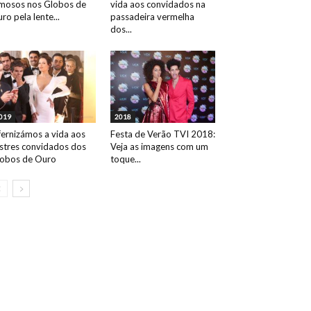
mosos nos Globos de
vida aos convidados na
ro pela lente...
passadeira vermelha
dos...
019
2018
fernizámos a vida aos
Festa de Verão TVI 2018:
ustres convidados dos
Veja as imagens com um
obos de Ouro
toque...