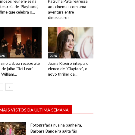
mosos reúnem-se na
Patrulha Pata regressa
testreia de ‘Playback’,
aos cinemas com uma
filme que celebra o...
aventura entre
Evento: Antestreia do filme "Como Treinares o Teu Dragão: O Mundo Secreto", Cinemas N
dinossauros
026
2026
sino Lisboa recebe até
Joana Ribeiro integra o
 de julho “Rei Lear”
elenco de “Clayface”, o
 William...
novo thriller da...
MAIS VISTOS DA ÚLTIMA SEMANA
Fotografada nua na banheira,
Bárbara Bandeira agita fãs