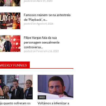
posted on Abril 15, 2020
Famosos reúnem-se na antestreia
de ‘Playback’, o...
posted on Agosto 4, 2026
Filipe Vargas fala da sua
personagem sexualmente
controversa...
posted on Fevereiro 16, 2022
WEEKLY FUNNIES
024
2022
ja quanto sofreram os
Voltámos a infernizar a