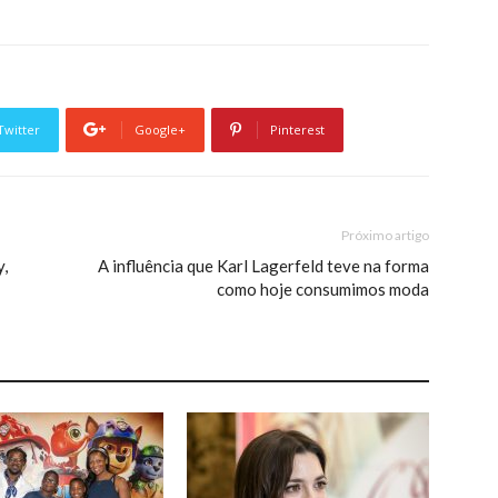
Twitter
Google+
Pinterest
Próximo artigo
y,
A influência que Karl Lagerfeld teve na forma
como hoje consumimos moda