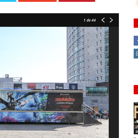
1
de 44
2