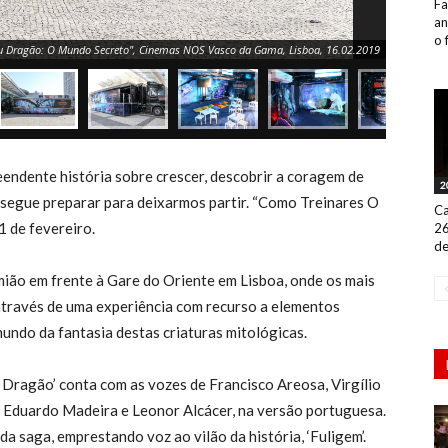
Fa
an
o 
Teu Dragão: O Mundo Secreto", Cinemas NOS Vasco da Gama, Lisboa, 16.02.2019
dente história sobre crescer, descobrir a coragem de
2
segue preparar para deixarmos partir. “Como Treinares O
Ca
1 de fevereiro.
26
de
mião em frente à Gare do Oriente em Lisboa, onde os mais
través de uma experiência com recurso a elementos
mundo da fantasia destas criaturas mitológicas.
 Dragão’ conta com as vozes de Francisco Areosa, Virgílio
, Eduardo Madeira e Leonor Alcácer, na versão portuguesa.
da saga, emprestando voz ao vilão da história, ‘Fuligem’.