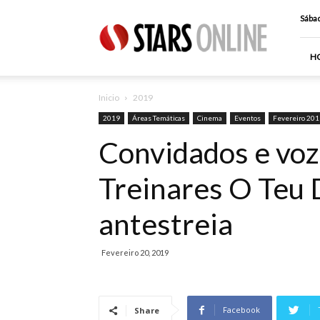
Stars
Sábad
Online
H
Inicio
2019
2019
Áreas Temáticas
Cinema
Eventos
Fevereiro 201
Convidados e voz
Treinares O Teu 
antestreia
Fevereiro 20, 2019
Facebook
Share