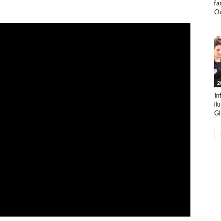
fa
Ou
2
In
il
Gl