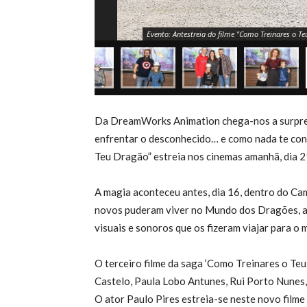
Evento: Antestreia do filme "Como Treinares o 
Da DreamWorks Animation chega-nos a surpreen
enfrentar o desconhecido… e como nada te con
Teu Dragão” estreia nos cinemas amanhã, dia 2
A magia aconteceu antes, dia 16, dentro do Ca
novos puderam viver no Mundo dos Dragões, a
visuais e sonoros que os fizeram viajar para o 
O terceiro filme da saga ‘Como Treinares o Teu
Castelo, Paula Lobo Antunes, Rui Porto Nunes
O ator Paulo Pires estreia-se neste novo filme 