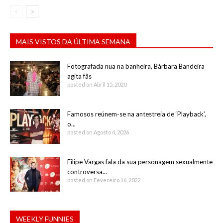
MAIS VISTOS DA ÚLTIMA SEMANA
Fotografada nua na banheira, Bárbara Bandeira
agita fãs
posted on Abril 15, 2020
Famosos reúnem-se na antestreia de ‘Playback’,
o...
posted on Agosto 4, 2026
Filipe Vargas fala da sua personagem sexualmente
controversa...
posted on Fevereiro 16, 2022
WEEKLY FUNNIES