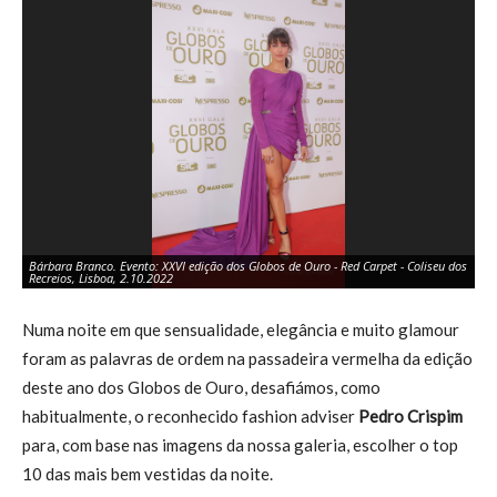
Bárbara Branco. Evento: XXVI edição dos Globos de Ouro - Red Carpet - Coliseu dos
Bá
Recreios, Lisboa, 2.10.2022
Re
Numa noite em que sensualidade, elegância e muito glamour
foram as palavras de ordem na passadeira vermelha da edição
deste ano dos Globos de Ouro, desafiámos, como
habitualmente, o reconhecido fashion adviser
Pedro Crispim
para, com base nas imagens da nossa galeria, escolher o top
10 das mais bem vestidas da noite.