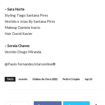
– Sara Norte
Styling Tiago Santana Pires
Vestido e Joias By Santana Pires
Makeup Daniela Inacio
Hair David Xavier
– Soraia Chaves
Vestido Diogo Miranda
@Paulo Fernandes/starsonline®
TAGS
evento
Globos de Ouro 2022
Pedro Crispim
top 10