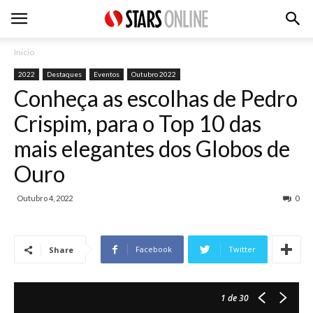
Inicio
2022
Destaques
Eventos
Outubro 2022
Conheça as escolhas de Pedro
Crispim, para o Top 10 das
mais elegantes dos Globos de
Ouro
Outubro 4, 2022
0
Facebook
Twitter
Share
1
de 30