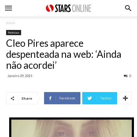
Inicio
Noticias
Cleo Pires aparece
despenteada na web: ‘Ainda
não acordei’
Janeiro 29, 2015
0
Facebook
Twitter
Share