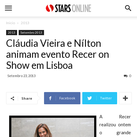
Inicio
2013
2013
Setembro 2013
Cláudia Vieira e Nílton
animam evento Recer on
Show em Lisboa
Setembro 23, 2013
0
Facebook
Twitter
Share
A Recer
realizou ontem
o grande