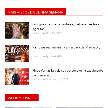
MAIS VISTOS DA ÚLTIMA SEMANA
Fotografada nua na banheira, Bárbara Bandeira
agita fãs
posted on Abril 15, 2020
Famosos reúnem-se na antestreia de ‘Playback’,
o...
posted on Agosto 4, 2026
Filipe Vargas fala da sua personagem sexualmente
controversa...
posted on Fevereiro 16, 2022
WEEKLY FUNNIES