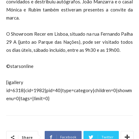
convidados e destribuiu autógrafos. João Manzarra e o casal
Mónica e Rubim também estiveram presentes a convite da
marca.
O Showroom Recer em Lisboa, situado na rua Fernando Palha
29 A (junto ao Parque das Nações), pode ser visitado todos
os dias úteis, sábado incluído, entre as 9h30 e as 19h00.
©starsonline
{igallery
id=6318|cid=1982|pid=40|type=category|children=0|showm
enu=0|tags=|limit=0}
Facebook
Twitter
Share