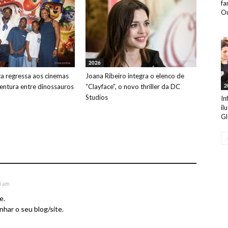
fa
Ou
2026
ta regressa aos cinemas
Joana Ribeiro integra o elenco de
ntura entre dinossauros
“Clayface”, o novo thriller da DC
2
Studios
In
il
Gl
5 am
e.
har o seu blog/site.