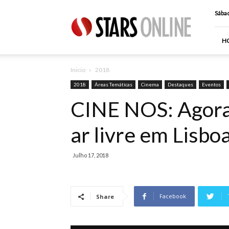
Stars
Sábad
Online
H
Inicio
2018
2018
Áreas Temáticas
Cinema
Destaques
Eventos
CINE NOS: Agora
ar livre em Lisboa
Julho 17, 2018
Facebook
Share