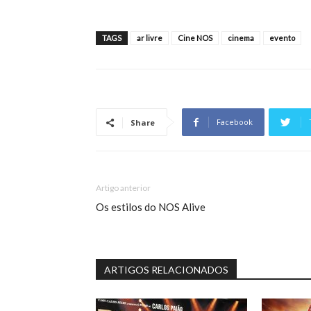
TAGS
ar livre
Cine NOS
cinema
evento
Facebook
Share
Artigo anterior
Os estilos do NOS Alive
ARTIGOS RELACIONADOS