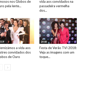
mosos nos Globos de
vida aos convidados na
ro pela lente...
passadeira vermelha
dos...
019
2018
fernizámos a vida aos
Festa de Verão TVI 2018:
ustres convidados dos
Veja as imagens com um
obos de Ouro
toque...