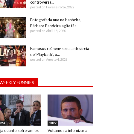
controversa...
posted on Fevereiro 16, 2022
Fotografada nua na banheira,
Bárbara Bandeira agita fãs
posted on Abril 15, 2020
Famosos reúnem-se na antestreia
de ‘Playback’, o...
posted on Agosto 4, 2026
WEEKLY FUNNIES
024
2022
ja quanto sofreram os
Voltámos a infernizar a