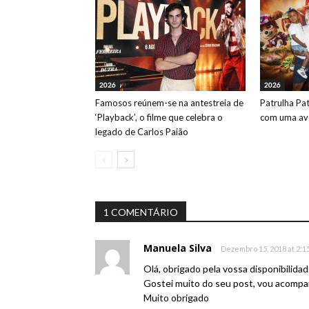
2026
2026
Famosos reúnem-se na antestreia de
Patrulha Pa
‘Playback’, o filme que celebra o
com uma ave
legado de Carlos Paião
1 COMENTÁRIO
Manuela Silva
Dezembro 15, 2018 at 2:1
Olá, obrigado pela vossa disponibilidad
Gostei muito do seu post, vou acompan
Muito obrigado