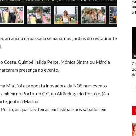
Fa
an
o 
OS, arrancou na passada semana, nos jardins do restaurante
I.
2
co Costa, Quimbé, Isilda Peixe, Mónica Sintra ou Márcia
Ca
26
 marcaram presença no evento.
de
mma Mia”, foi a proposta inovadora da NOS num evento
 também no Porto, no C.C. da Alfândega do Porto e, já a
rte, junto à Marina.
 Porto, às quartas-feiras em Lisboa e aos sábados em