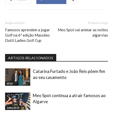
Artigo anterior
Próximo artigo
Famosos aprendem a jogar
Meo Spot vai animar as noites
Golf na 6ª edição Massimo
algarvias
Dutti Ladies Golf Cup
ARTIGOS RELACIONADOS
Catarina Furtado e João Reis põem fim
ao seu casamento
2013
Meo Spot continua a atrair famosos ao
Algarve
Julho 2013