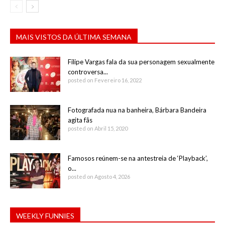
MAIS VISTOS DA ÚLTIMA SEMANA
Filipe Vargas fala da sua personagem sexualmente
controversa...
posted on Fevereiro 16, 2022
Fotografada nua na banheira, Bárbara Bandeira
agita fãs
posted on Abril 15, 2020
Famosos reúnem-se na antestreia de ‘Playback’,
o...
posted on Agosto 4, 2026
WEEKLY FUNNIES