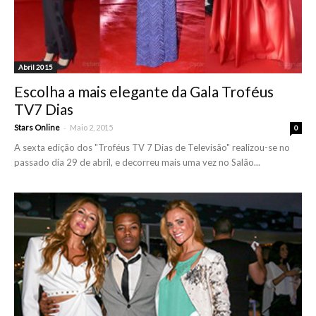
Abril 2015
Escolha a mais elegante da Gala Troféus
TV7 Dias
-
Stars Online
Maio 2, 2015
0
A sexta edição dos "Troféus TV 7 Dias de Televisão" realizou-se no
passado dia 29 de abril, e decorreu mais uma vez no Salão...