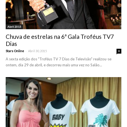
Abril 2015
Chuva de estrelas na 6ª Gala Troféus TV7
Dias
-
Stars Online
Abril 30, 2015
0
A sexta edição dos "Troféus TV 7 Dias de Televisão" realizou-se
ontem, dia 29 de abril, e decorreu mais uma vez no Salão...