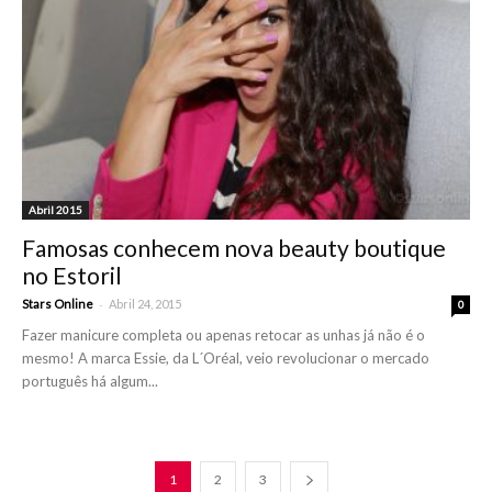
Abril 2015
Famosas conhecem nova beauty boutique
no Estoril
-
Stars Online
Abril 24, 2015
0
Fazer manicure completa ou apenas retocar as unhas já não é o
mesmo! A marca Essie, da L´Oréal, veio revolucionar o mercado
português há algum...
1
2
3