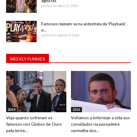
agita fãs
posted on Abril 15, 2020
Famosos reúnem-se na antestreia de ‘Playback’,
o...
posted on Agosto 4, 2026
WEEKLY FUNNIES
2024
2022
Veja quanto sofreram os
Voltámos a infernizar a vida aos
famosos nos Globos de Ouro
convidados na passadeira
pela lente...
vermelha dos...