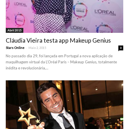
Abril 2015
Cláudia Vieira testa app Makeup Genius
-
Stars Online
Maio 2, 2015
0
No passado dia 29, foi lançada em Portugal a nova aplicação de
maquilhagem virtual da L’Oréal Paris – Makeup Genius, totalmente
inédita e revolucionária,...