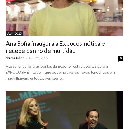
Abril 2015
Ana Sofia inaugura a Expocosmética e
recebe banho de multidão
-
Stars Online
Abril 26, 2015
0
Até segunda feira as portas da Exponor estão abertas para a
EXPOCOSMÉTICA em que podemos ver as novas tendências em
maquilhagem, estética, vernizes e...