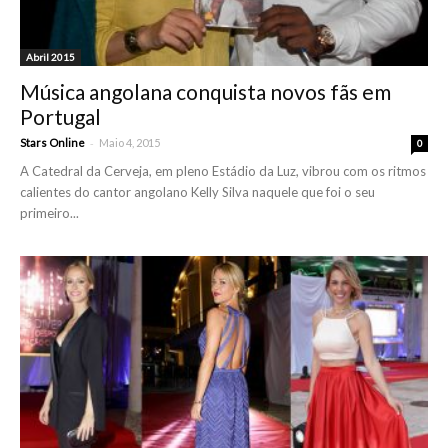
Abril 2015
Música angolana conquista novos fãs em
Portugal
-
Stars Online
Maio 4, 2015
0
A Catedral da Cerveja, em pleno Estádio da Luz, vibrou com os ritmos
calientes do cantor angolano Kelly Silva naquele que foi o seu
primeiro...