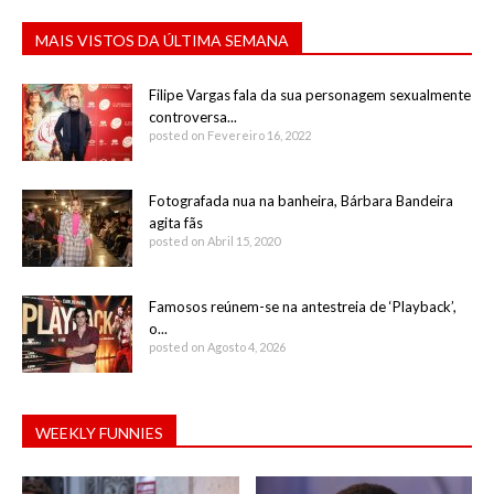
MAIS VISTOS DA ÚLTIMA SEMANA
Filipe Vargas fala da sua personagem sexualmente
controversa...
posted on Fevereiro 16, 2022
Fotografada nua na banheira, Bárbara Bandeira
agita fãs
posted on Abril 15, 2020
Famosos reúnem-se na antestreia de ‘Playback’,
o...
posted on Agosto 4, 2026
WEEKLY FUNNIES