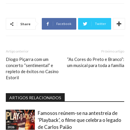
Facebook
Twitter
Share
Artigo anterior
Próximo artigo
Diogo Piçarra com um
“As Cores do Preto e Branco”:
concerto “sentimental” e
um musical para toda a família
repleto de êxitos no Casino
Estoril
ARTIGOS RELACIONADOS
Famosos reúnem-se na antestreia de
‘Playback’, o filme que celebra o legado
de Carlos Paião
2026