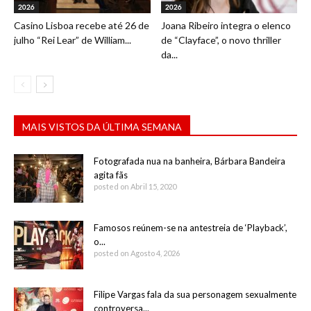
2026
2026
Casino Lisboa recebe até 26 de
Joana Ribeiro integra o elenco
julho “Rei Lear” de William...
de “Clayface”, o novo thriller
da...
MAIS VISTOS DA ÚLTIMA SEMANA
Fotografada nua na banheira, Bárbara Bandeira
agita fãs
posted on Abril 15, 2020
Famosos reúnem-se na antestreia de ‘Playback’,
o...
posted on Agosto 4, 2026
Filipe Vargas fala da sua personagem sexualmente
controversa...