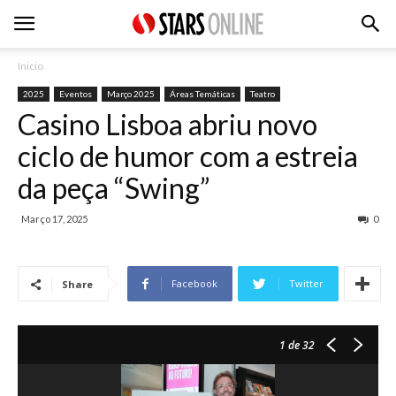
Inicio
2025
Eventos
Março 2025
Áreas Temáticas
Teatro
Casino Lisboa abriu novo
ciclo de humor com a estreia
da peça “Swing”
Março 17, 2025
0
Facebook
Twitter
Share
1
de 32