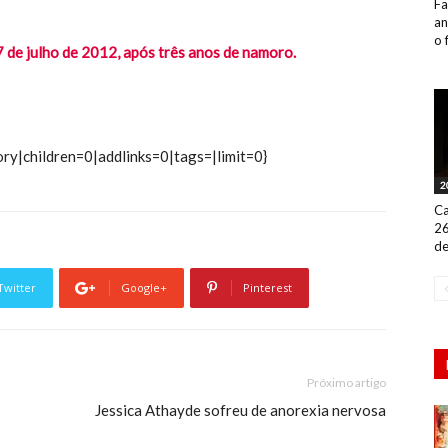
Fa
an
o 
7 de julho de 2012, após três anos de namoro.
ry|children=0|addlinks=0|tags=|limit=0}
2
Ca
26
de
Twitter
Google+
Pinterest
Próximo artigo
Jessica Athayde sofreu de anorexia nervosa