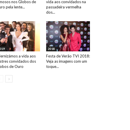
mosos nos Globos de
vida aos convidados na
ro pela lente...
passadeira vermelha
dos...
019
2018
fernizámos a vida aos
Festa de Verão TVI 2018:
ustres convidados dos
Veja as imagens com um
obos de Ouro
toque...