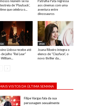
mosos reúnem-se na
Patrulha Pata regressa
testreia de ‘Playback’,
aos cinemas com uma
filme que celebra o...
aventura entre
dinossauros
026
2026
sino Lisboa recebe até
Joana Ribeiro integra o
 de julho “Rei Lear”
elenco de “Clayface”, o
 William...
novo thriller da...
MAIS VISTOS DA ÚLTIMA SEMANA
Filipe Vargas fala da sua
personagem sexualmente