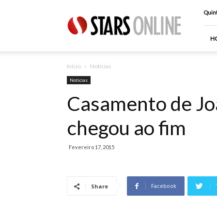
Stars
Quint
Online
H
Inicio
Noticias
Noticias
Casamento de Jo
chegou ao fim
Fevereiro 17, 2015
Facebook
Share