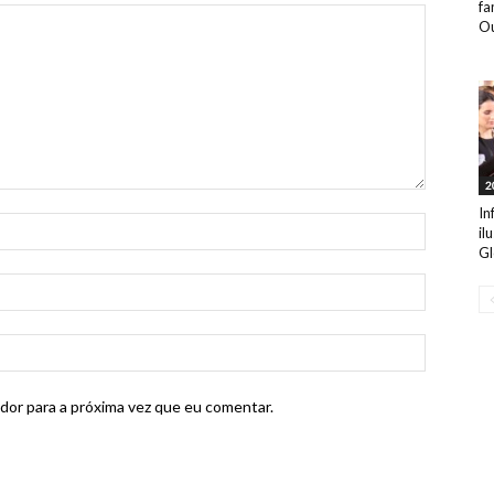
fa
Ou
2
In
il
Gl
dor para a próxima vez que eu comentar.