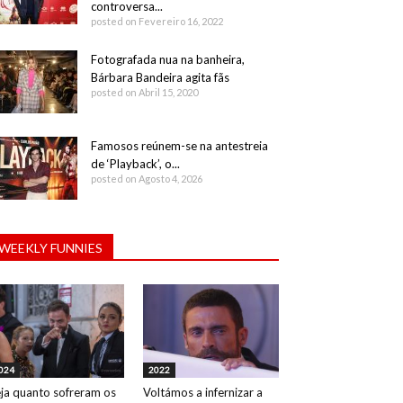
controversa...
posted on Fevereiro 16, 2022
Fotografada nua na banheira,
Bárbara Bandeira agita fãs
posted on Abril 15, 2020
Famosos reúnem-se na antestreia
de ‘Playback’, o...
posted on Agosto 4, 2026
WEEKLY FUNNIES
024
2022
ja quanto sofreram os
Voltámos a infernizar a