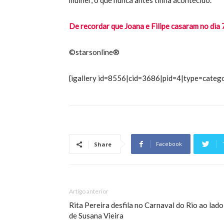
mulher, o que nunca antes tinha acontecido.
De recordar que Joana e Filipe casaram no dia 
©starsonline®
{igallery id=8556|cid=3686|pid=4|type=catego
Facebook
Share
Artigo anterior
Rita Pereira desfila no Carnaval do Rio ao lado
de Susana Vieira