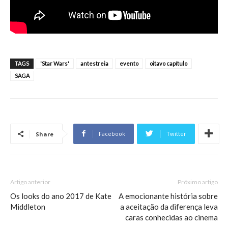
TAGS
'Star Wars'
antestreia
evento
oitavo capítulo
SAGA
Facebook
Twitter
Share
Artigo anterior
Próximo artigo
Os looks do ano 2017 de Kate
A emocionante história sobre
Middleton
a aceitação da diferença leva
caras conhecidas ao cinema