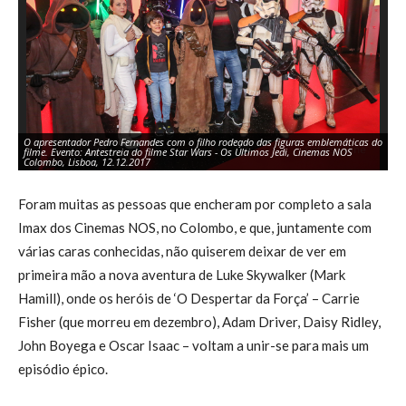
O apresentador Pedro Fernandes com o filho rodeado das figuras emblemáticas do
O 
filme. Evento: Antestreia do filme Star Wars - Os Últimos Jedi, Cinemas NOS
fi
Colombo, Lisboa, 12.12.2017
Co
Foram muitas as pessoas que encheram por completo a sala
Imax dos Cinemas NOS, no Colombo, e que, juntamente com
várias caras conhecidas, não quiserem deixar de ver em
primeira mão a nova aventura de Luke Skywalker (Mark
Hamill), onde os heróis de ‘O Despertar da Força’ – Carrie
Fisher (que morreu em dezembro), Adam Driver, Daisy Ridley,
John Boyega e Oscar Isaac – voltam a unir-se para mais um
episódio épico.