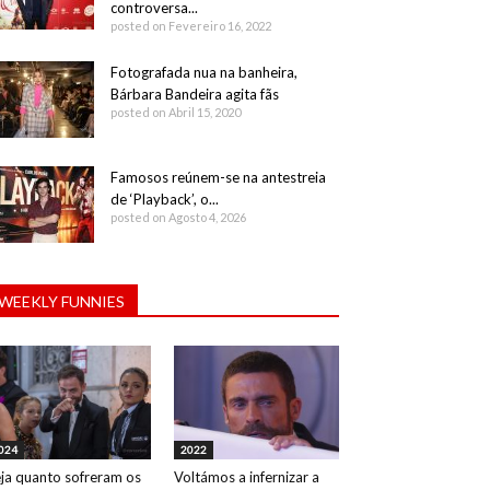
controversa...
posted on Fevereiro 16, 2022
Fotografada nua na banheira,
Bárbara Bandeira agita fãs
posted on Abril 15, 2020
Famosos reúnem-se na antestreia
de ‘Playback’, o...
posted on Agosto 4, 2026
WEEKLY FUNNIES
024
2022
ja quanto sofreram os
Voltámos a infernizar a