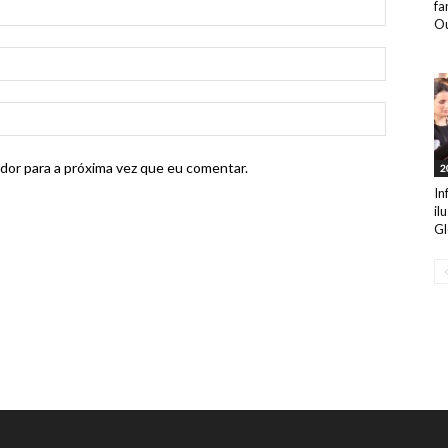
fa
Ou
dor para a próxima vez que eu comentar.
2
In
il
Gl