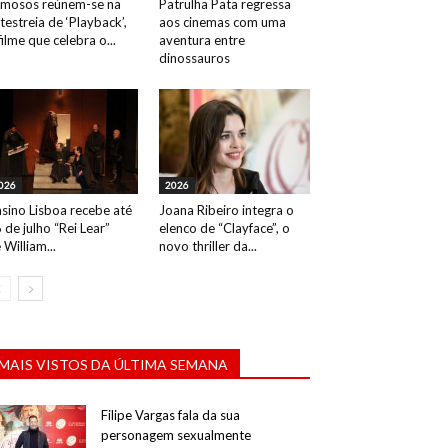
mosos reúnem-se na
Patrulha Pata regressa
testreia de ‘Playback’,
aos cinemas com uma
filme que celebra o...
aventura entre
dinossauros
026
2026
sino Lisboa recebe até
Joana Ribeiro integra o
 de julho “Rei Lear”
elenco de “Clayface”, o
 William...
novo thriller da...
MAIS VISTOS DA ÚLTIMA SEMANA
Filipe Vargas fala da sua
personagem sexualmente