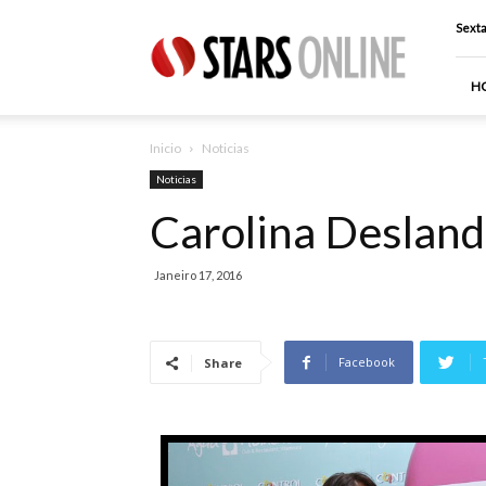
Stars
Sexta
Online
H
Inicio
Noticias
Noticias
Carolina Desland
Janeiro 17, 2016
Facebook
Share