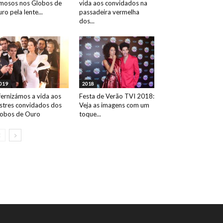
mosos nos Globos de
vida aos convidados na
ro pela lente...
passadeira vermelha
dos...
019
2018
fernizámos a vida aos
Festa de Verão TVI 2018:
ustres convidados dos
Veja as imagens com um
obos de Ouro
toque...