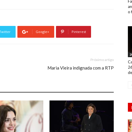
Fa
an
o 
Twitter
Google+
Pinterest
2
Próximo artigo
Ca
26
Maria Vieira indignada com a RTP
de