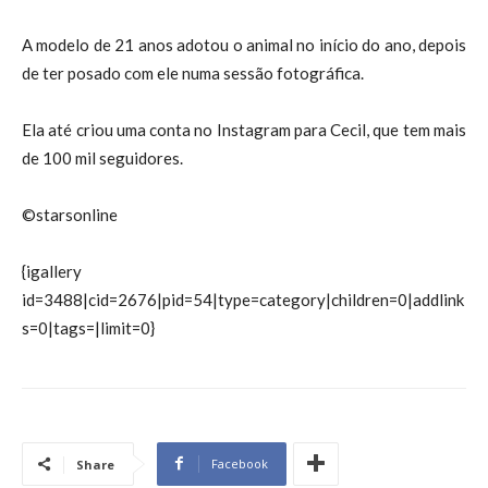
A modelo de 21 anos adotou o animal no início do ano, depois
de ter posado com ele numa sessão fotográfica.
Ela até criou uma conta no Instagram para Cecil, que tem mais
de 100 mil seguidores.
©starsonline
{igallery
id=3488|cid=2676|pid=54|type=category|children=0|addlink
s=0|tags=|limit=0}
Facebook
Share