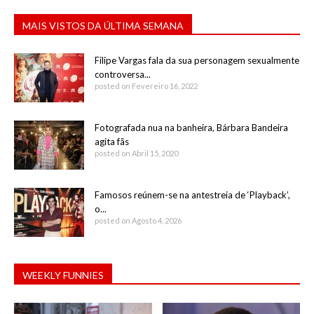
MAIS VISTOS DA ÚLTIMA SEMANA
Filipe Vargas fala da sua personagem sexualmente
controversa...
posted on Fevereiro 16, 2022
Fotografada nua na banheira, Bárbara Bandeira
agita fãs
posted on Abril 15, 2020
Famosos reúnem-se na antestreia de ‘Playback’,
o...
posted on Agosto 4, 2026
WEEKLY FUNNIES