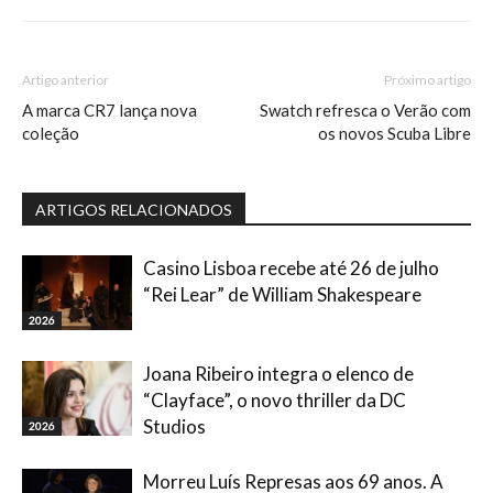
Artigo anterior
Próximo artigo
A marca CR7 lança nova
Swatch refresca o Verão com
coleção
os novos Scuba Libre
ARTIGOS RELACIONADOS
Casino Lisboa recebe até 26 de julho
“Rei Lear” de William Shakespeare
2026
Joana Ribeiro integra o elenco de
“Clayface”, o novo thriller da DC
Studios
2026
Morreu Luís Represas aos 69 anos. A