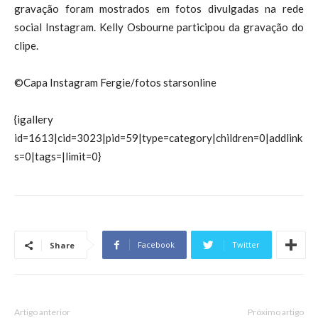
gravação foram mostrados em fotos divulgadas na rede
social Instagram. Kelly Osbourne participou da gravação do
clipe.
©Capa Instagram Fergie/fotos starsonline
{igallery
id=1613|cid=3023|pid=59|type=category|children=0|addlink
s=0|tags=|limit=0}
Facebook
Twitter
Share
Artigo anterior
Próximo artigo